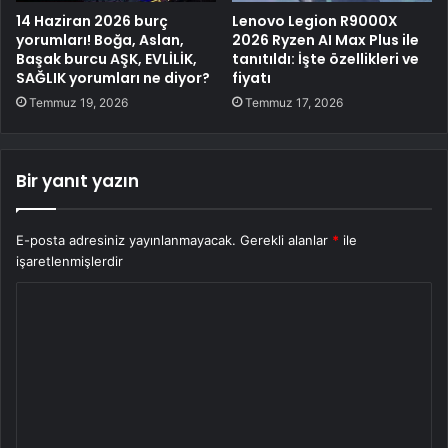
14 Haziran 2026 burç
Lenovo Legion R9000X
yorumları! Boğa, Aslan,
2026 Ryzen AI Max Plus ile
Başak burcu AŞK, EVLİLİK,
tanıtıldı: İşte özellikleri ve
SAĞLIK yorumları ne diyor?
fiyatı
Temmuz 19, 2026
Temmuz 17, 2026
Bir yanıt yazın
E-posta adresiniz yayınlanmayacak.
Gerekli alanlar
*
ile
işaretlenmişlerdir
Y
o
r
u
m
*