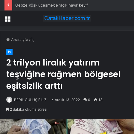
Applied Optoelectronics hissesi neden yükselişte?
Menü
Anasayfa
/
İş
İş
2 trilyon liralık yatırım
teşviğine rağmen bölgesel
eşitsizlik arttı
BERİL GÜLÜŞ FİLİZ
Aralık 13, 2022
0
13
2 dakika okuma süresi