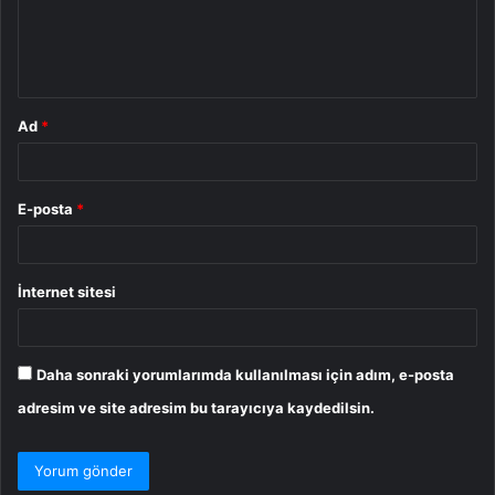
m
*
Ad
*
E-posta
*
İnternet sitesi
Daha sonraki yorumlarımda kullanılması için adım, e-posta
adresim ve site adresim bu tarayıcıya kaydedilsin.