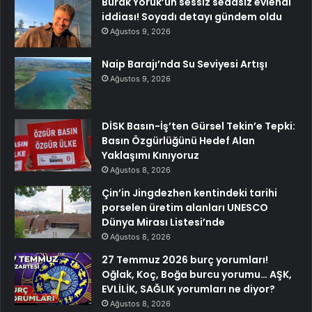
Burak Yörük’ün sessiz sedasız evlendi
iddiası! Soyadı detayı gündem oldu
Ağustos 9, 2026
Naip Barajı’nda Su Seviyesi Artışı
Ağustos 9, 2026
DİSK Basın-İş’ten Gürsel Tekin’e Tepki:
Basın Özgürlüğünü Hedef Alan
Yaklaşımı Kınıyoruz
Ağustos 8, 2026
Çin’in Jingdezhen kentindeki tarihi
porselen üretim alanları UNESCO
Dünya Mirası Listesi’nde
Ağustos 8, 2026
27 Temmuz 2026 burç yorumları!
Oğlak, Koç, Boğa burcu yorumu… AŞK,
EVLİLİK, SAĞLIK yorumları ne diyor?
Ağustos 8, 2026