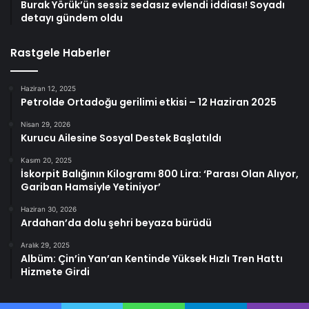
Burak Yörük’ün sessiz sedasız evlendi iddiası! Soyadı
detayı gündem oldu
Rastgele Haberler
Haziran 12, 2025
Petrolde Ortadoğu gerilimi etkisi – 12 Haziran 2025
Nisan 29, 2026
Kurucu Ailesine Sosyal Destek Başlatıldı
Kasım 20, 2025
İskorpit Balığının Kilogramı 800 Lira: ‘Parası Olan Alıyor,
Gariban Hamsiyle Yetiniyor’
Haziran 30, 2026
Ardahan’da dolu şehri beyaza bürüdü
Aralık 29, 2025
Albüm: Çin’in Yan’an Kentinde Yüksek Hızlı Tren Hattı
Hizmete Girdi