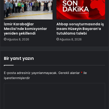
İzmir Karabağlar
Ahbap soruşturmasında iş
Meclisi’nde komisyonlar
insanı Hüseyin Başaran’a
yeniden şekillendi
tutuklama talebi
Ağustos 8, 2026
Ağustos 8, 2026
Bir yanıt yazın
E-posta adresiniz yayınlanmayacak.
Gerekli alanlar
*
ile
işaretlenmişlerdir
Y
o
r
u