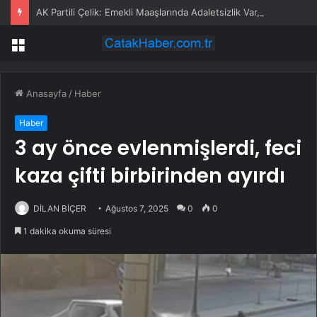
AK Partili Çelik: Emekli Maaşlarında Adaletsizlik Var, İntibak Zorunlu
Menü
Anasayfa
/
Haber
Haber
3 ay önce evlenmişlerdi, feci
kaza çifti birbirinden ayırdı
DİLAN BİÇER
Ağustos 7, 2025
0
0
1 dakika okuma süresi