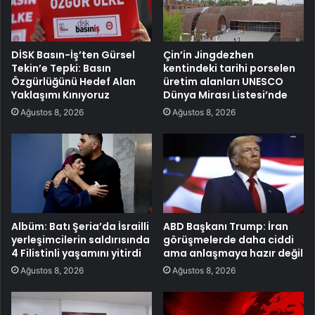
DİSK Basın-İş’ten Gürsel
Çin’in Jingdezhen
Tekin’e Tepki: Basın
kentindeki tarihi porselen
Özgürlüğünü Hedef Alan
üretim alanları UNESCO
Yaklaşımı Kınıyoruz
Dünya Mirası Listesi’nde
Ağustos 8, 2026
Ağustos 8, 2026
Albüm: Batı Şeria’da İsrailli
ABD Başkanı Trump: İran
yerleşimcilerin saldırısında
görüşmelerde daha ciddi
4 Filistinli yaşamını yitirdi
ama anlaşmaya hazır değil
Ağustos 8, 2026
Ağustos 8, 2026