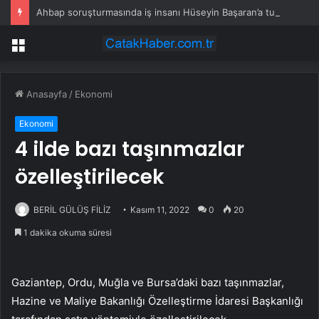
Ahbap soruşturmasında iş insanı Hüseyin Başaran’a tutuklama talebi
Menü
Anasayfa
/
Ekonomi
Ekonomi
4 ilde bazı taşınmazlar
özelleştirilecek
BERİL GÜLÜŞ FİLİZ
Kasım 11, 2022
0
20
1 dakika okuma süresi
Gaziantep, Ordu, Muğla ve Bursa’daki bazı taşınmazlar,
Hazine ve Maliye Bakanlığı Özelleştirme İdaresi Başkanlığı