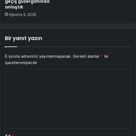
geçiş güzergâhında
anlaştık
Ağustos 6, 2026
Bir yanıt yazın
E-posta adresiniz yayınlanmayacak.
Gerekli alanlar
*
ile
işaretlenmişlerdir
Y
o
r
u
m
*