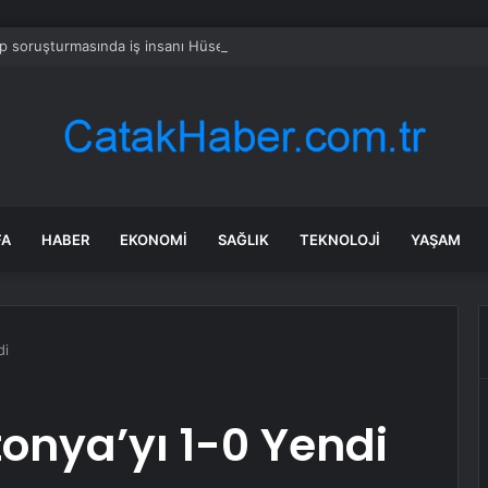
 soruşturmasında iş insanı Hüseyin Başaran’a tutuklama talebi
FA
HABER
EKONOMI
SAĞLIK
TEKNOLOJI
YAŞAM
di
tonya’yı 1-0 Yendi