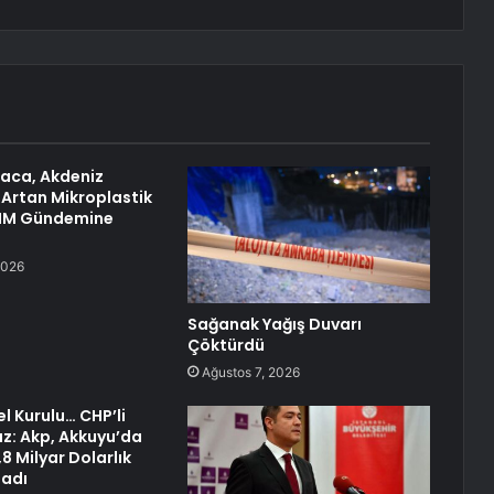
raca, Akdeniz
 Artan Mikroplastik
TBMM Gündemine
2026
Sağanak Yağış Duvarı
Çöktürdü
Ağustos 7, 2026
 Kurulu… CHP’li
z: Akp, Akkuyu’da
8 Milyar Dolarlık
ladı