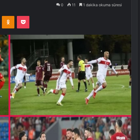
0
11
1 dakika okuma süresi
VKontakte
Odnoklassniki
Pocket