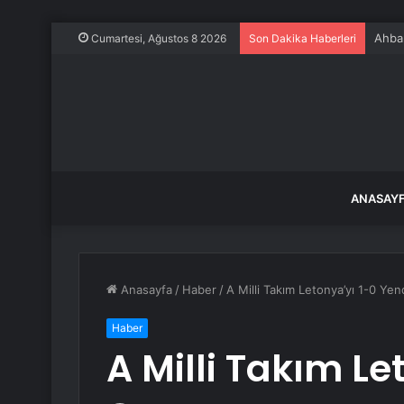
Ahbap
Cumartesi, Ağustos 8 2026
Son Dakika Haberleri
ANASAY
Anasayfa
/
Haber
/
A Milli Takım Letonya’yı 1-0 Yen
Haber
A Milli Takım Le