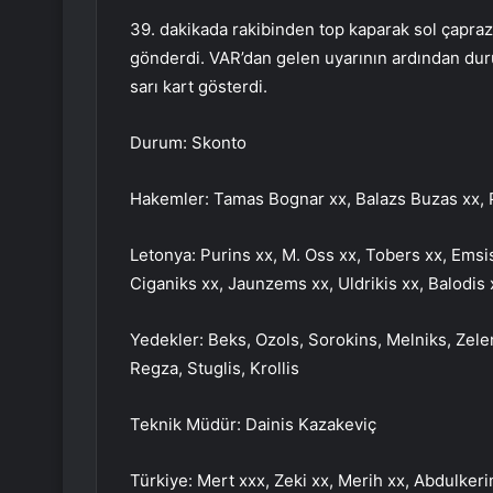
39. dakikada rakibinden top kaparak sol çapraz
gönderdi. VAR’dan gelen uyarının ardından dur
sarı kart gösterdi.
Durum: Skonto
Hakemler: Tamas Bognar xx, Balazs Buzas xx, 
Letonya: Purins xx, M. Oss xx, Tobers xx, Emsis
Ciganiks xx, Jaunzems xx, Uldrikis xx, Balodis 
Yedekler: Beks, Ozols, Sorokins, Melniks, Zele
Regza, Stuglis, Krollis
Teknik Müdür: Dainis Kazakeviç
Türkiye: Mert xxx, Zeki xx, Merih xx, Abdulkeri