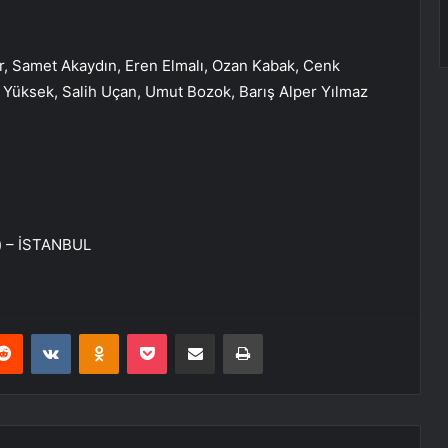
 Samet Akaydın, Eren Elmalı, Ozan Kabak, Cenk
l Yüksek, Salih Uçan, Umut Bozok, Barış Alper Yılmaz
ye) – İSTANBUL
erest
Reddit
VKontakte
Odnoklassniki
Pocket
E-Posta ile paylaş
Yazdır