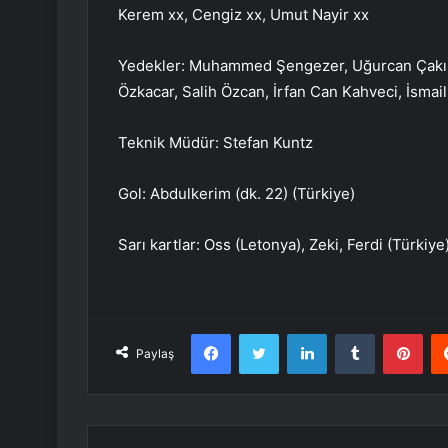
Kerem xx, Cengiz xx, Umut Nayir xx
Yedekler: Muhammed Şengezer, Uğurcan Çakır,
Özkacar, Salih Özcan, İrfan Can Kahveci, İsmai
Teknik Müdür: Stefan Kuntz
Gol: Abdulkerim (dk. 22) (Türkiye)
Sarı kartlar: Oss (Letonya), Zeki, Ferdi (Türki
Facebook
Twitter
LinkedIn
Tumblr
Pint
Paylaş