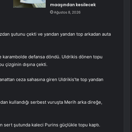
maaşından kesilecek
Ağustos 8, 2026
azdan şutunu çekti ve yandan yandan top arkadan auta
nde karambolde defansa döndü. Uldrikis dönen topu
 çizginin dışına çekti.
nattan ceza sahasına giren Uldrikis’te top yandan
dan kullandığı serbest vuruşta Merih arka direğe,
n sert şutunda kaleci Purins güçlükle topu kaptı.