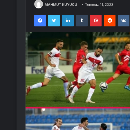
MAHMUT KUYUCU
Temmuz 11, 2023
Facebook
Twitter
LinkedIn
Tumblr
Pinterest
Reddit