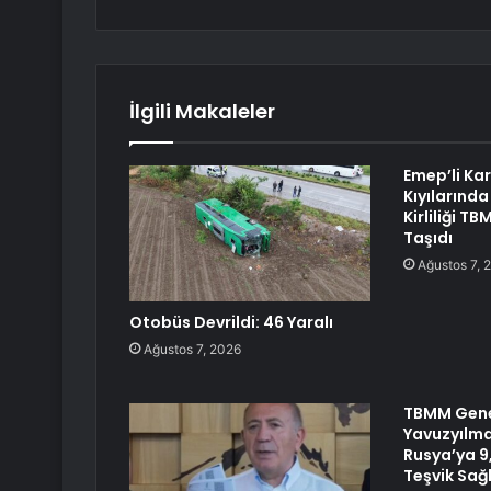
İlgili Makaleler
Emep’li Ka
Kıyılarında
Kirliliği 
Taşıdı
Ağustos 7, 
Otobüs Devrildi: 46 Yaralı
Ağustos 7, 2026
TBMM Genel
Yavuzyılma
Rusya’ya 9,
Teşvik Sağ