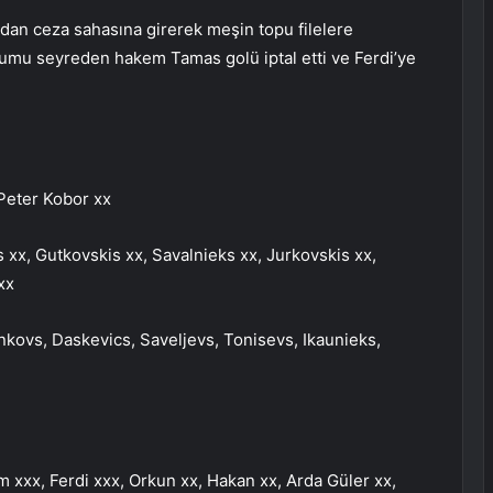
dan ceza sahasına girerek meşin topu filelere
umu seyreden hakem Tamas golü iptal etti ve Ferdi’ye
Peter Kobor xx
 xx, Gutkovskis xx, Savalnieks xx, Jurkovskis xx,
xx
nkovs, Daskevics, Saveljevs, Tonisevs, Ikaunieks,
m xxx, Ferdi xxx, Orkun xx, Hakan xx, Arda Güler xx,