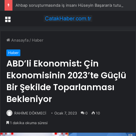
Ahbap soruşturmasında iş insanı Hüseyin Başaran’a tutuklama talebi
Menü
Anasayfa
/
Haber
Haber
ABD’li Ekonomist: Çin
Ekonomisinin 2023’te Güçlü
Bir Şekilde Toparlanması
Bekleniyor
RAHİME DÖKMECİ
Ocak 7, 2023
0
10
1 dakika okuma süresi