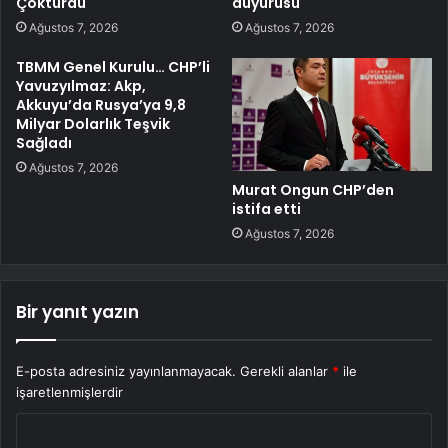
Çöktürdü
duyurusu
Ağustos 7, 2026
Ağustos 7, 2026
TBMM Genel Kurulu… CHP’li
Yavuzyılmaz: Akp,
Akkuyu’da Rusya’ya 9,8
Milyar Dolarlık Teşvik
Sağladı
Ağustos 7, 2026
Murat Ongun CHP’den
istifa etti
Ağustos 7, 2026
Bir yanıt yazın
E-posta adresiniz yayınlanmayacak.
Gerekli alanlar
*
ile
işaretlenmişlerdir
Y