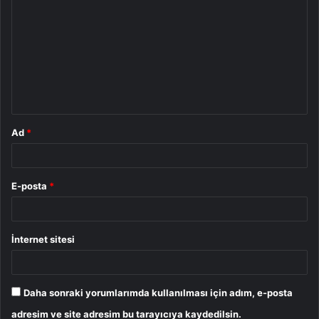
o
r
u
m
*
Ad
*
E-posta
*
İnternet sitesi
Daha sonraki yorumlarımda kullanılması için adım, e-posta
adresim ve site adresim bu tarayıcıya kaydedilsin.