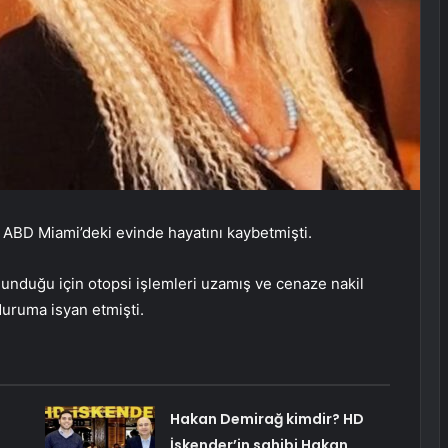
e ABD Miami’deki evinde hayatını kaybetmişti.
unduğu için otopsi işlemleri uzamış ve cenaze nakil
duruma isyan etmişti.
Hakan Demirağ kimdir? HD
İskender’in sahibi Hakan