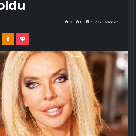
 oldu
0
0
Bir dakikadan az
VKontakte
Odnoklassniki
Pocket