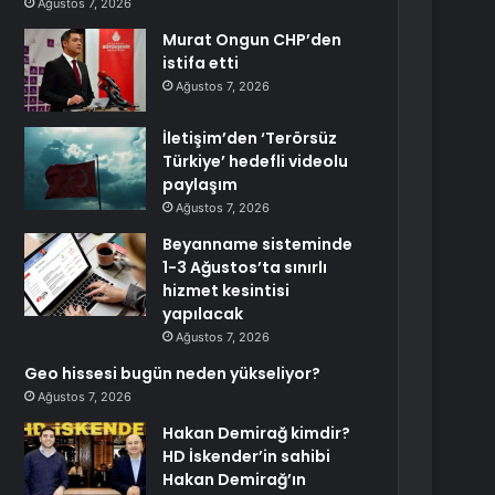
Ağustos 7, 2026
Murat Ongun CHP’den
istifa etti
Ağustos 7, 2026
İletişim’den ‘Terörsüz
Türkiye’ hedefli videolu
paylaşım
Ağustos 7, 2026
Beyanname sisteminde
1-3 Ağustos’ta sınırlı
hizmet kesintisi
yapılacak
Ağustos 7, 2026
Geo hissesi bugün neden yükseliyor?
Ağustos 7, 2026
Hakan Demirağ kimdir?
HD İskender’in sahibi
Hakan Demirağ’ın