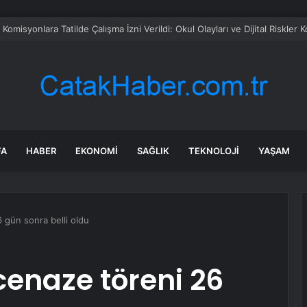
gun CHP’den istifa etti
FA
HABER
EKONOMI
SAĞLIK
TEKNOLOJI
YAŞAM
 gün sonra belli oldu
enaze töreni 26