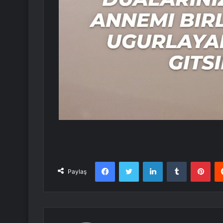
Facebook
Twitter
LinkedIn
Tumblr
Pint
Paylaş