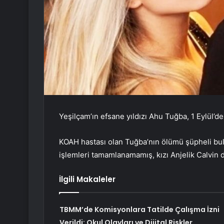
Yeşilçam’ın efsane yıldızı Ahu Tuğba, 1 Eylül’d
KOAH hastası olan Tuğba’nın ölümü şüpheli bul
işlemleri tamamlanamamış, kızı Anjelik Calvin 
İlgili Makaleler
TBMM’de Komisyonlara Tatilde Çalışma İzni
Verildi: Okul Olayları ve Dijital Riskler