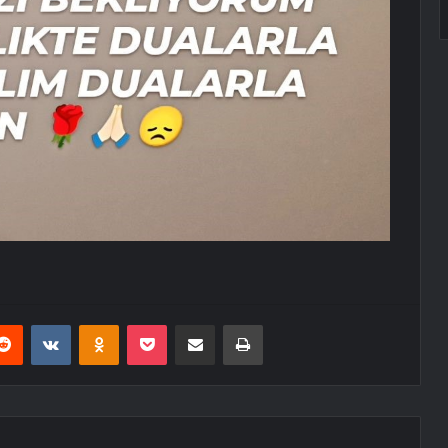
erest
Reddit
VKontakte
Odnoklassniki
Pocket
E-Posta ile paylaş
Yazdır