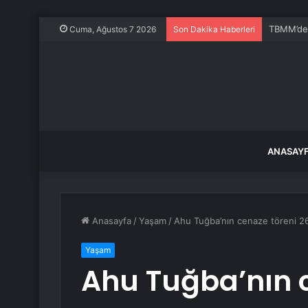
Murat On
Cuma, Ağustos 7 2026
Son Dakika Haberleri
ANASAY
Anasayfa
/
Yaşam
/
Ahu Tuğba’nın cenaze töreni 26
Yaşam
Ahu Tuğba’nın c