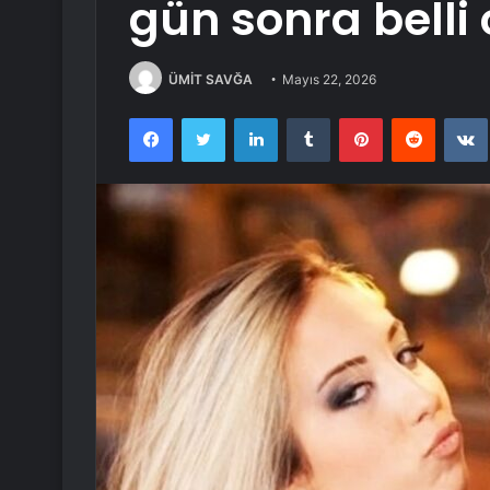
gün sonra belli
ÜMİT SAVĞA
Mayıs 22, 2026
Facebook
Twitter
LinkedIn
Tumblr
Pinterest
Reddit