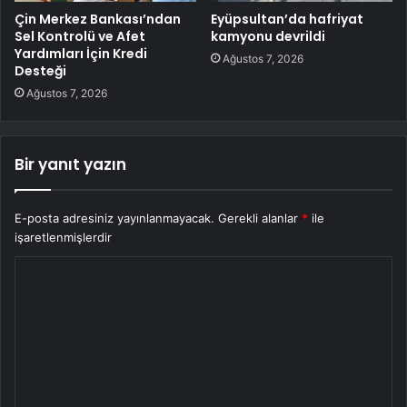
Çin Merkez Bankası’ndan
Eyüpsultan’da hafriyat
Sel Kontrolü ve Afet
kamyonu devrildi
Yardımları İçin Kredi
Ağustos 7, 2026
Desteği
Ağustos 7, 2026
Bir yanıt yazın
E-posta adresiniz yayınlanmayacak.
Gerekli alanlar
*
ile
işaretlenmişlerdir
Y
o
r
u
m
*