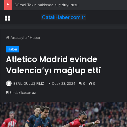
Gürsel Tekin hakkında suç duyurusu
Menü
Anasayfa
/
Haber
Haber
Atletico Madrid evinde
Valencia’yı mağlup etti
BERİL GÜLÜŞ FİLİZ
Ocak 28, 2024
0
0
Bir dakikadan az