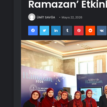
Ramazan’ Etkinli
ÜMİT SAVĞA
Mayıs 22, 2026
Facebook
Twitter
LinkedIn
Tumblr
Pinterest
Reddit