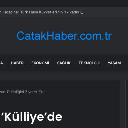
 Karapınar Türk Hava Kuvvetleri’nin ‘İlk kadın Paşa’sı oldu!
FA
HABER
EKONOMI
SAĞLIK
TEKNOLOJI
YAŞAM
n’ Etkinliğini Ziyaret Etti
‘Külliye’de