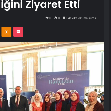
ğini Ziyaret Etti
0
0
1 dakika okuma süresi
VKontakte
Odnoklassniki
Pocket