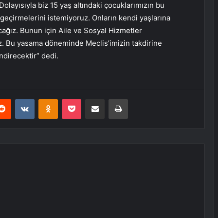
Dolayısıyla biz 15 yaş altındaki çocuklarımızın bu
eçirmelerini istemiyoruz. Onların kendi yaşlarına
cağız. Bunun için Aile ve Sosyal Hizmetler
uz. Bu yasama döneminde Meclis’imizin takdirine
direcektir” dedi.
erest
Reddit
VKontakte
Odnoklassniki
Pocket
E-Posta ile paylaş
Yazdır