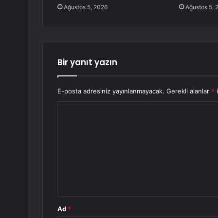
Ağustos 5, 2026
Ağustos 5, 
Bir yanıt yazın
E-posta adresiniz yayınlanmayacak.
Gerekli alanlar
*
i
Y
o
r
u
m
*
Ad
*