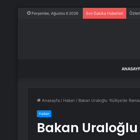
Özlem
Perşembe, Ağustos 6 2026
Son Dakika Haberleri
ANASAY
Anasayfa
/
Haber
/
Bakan Uraloğlu ‘Külliye’de Ramaza
Haber
Bakan Uraloğlu 