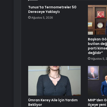
Tunus’ta Termometreler 50
Dereceye Yaklaştı
Ağustos 5, 2026
Başkan Gö
butlan değ
parti kims
değildir”
Ağustos 5, 
Ümran Kerey Aile İçin Yardım
MHP’den G
Bekliyor
ilçeye yen