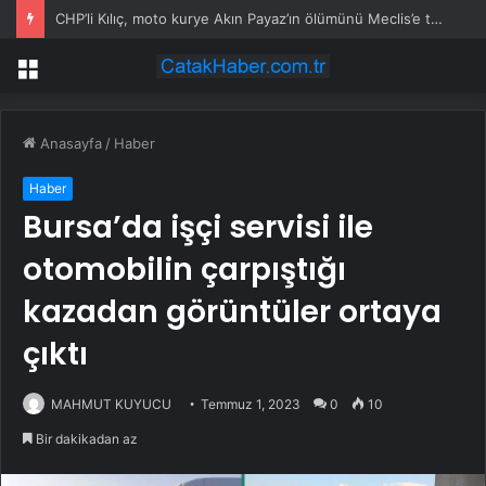
CHP’li Kılıç, moto kurye Akın Payaz’ın ölümünü Meclis’e taşıdı
Menü
Anasayfa
/
Haber
Haber
Bursa’da işçi servisi ile
otomobilin çarpıştığı
kazadan görüntüler ortaya
çıktı
MAHMUT KUYUCU
Temmuz 1, 2023
0
10
Bir dakikadan az