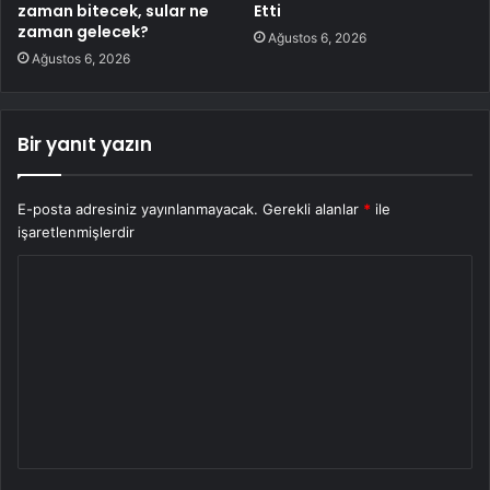
zaman bitecek, sular ne
Etti
zaman gelecek?
Ağustos 6, 2026
Ağustos 6, 2026
Bir yanıt yazın
E-posta adresiniz yayınlanmayacak.
Gerekli alanlar
*
ile
işaretlenmişlerdir
Y
o
r
u
m
*