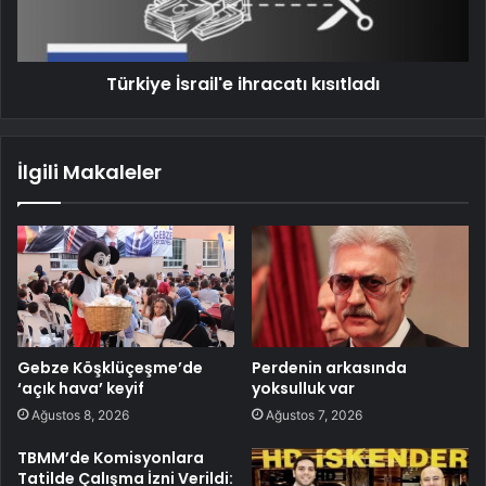
Türkiye İsrail'e ihracatı kısıtladı
İlgili Makaleler
Gebze Köşklüçeşme’de
Perdenin arkasında
‘açık hava’ keyif
yoksulluk var
Ağustos 8, 2026
Ağustos 7, 2026
TBMM’de Komisyonlara
Tatilde Çalışma İzni Verildi: