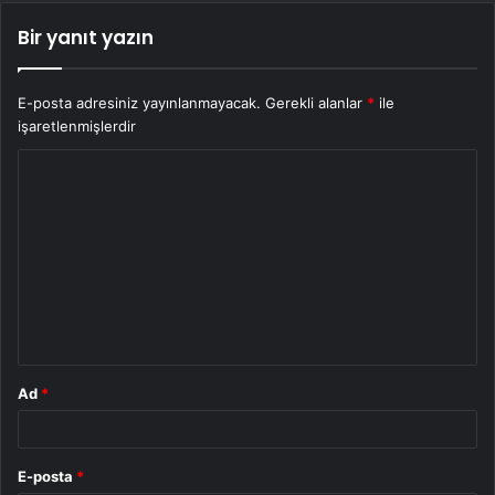
Bir yanıt yazın
E-posta adresiniz yayınlanmayacak.
Gerekli alanlar
*
ile
işaretlenmişlerdir
Y
o
r
u
m
*
Ad
*
E-posta
*