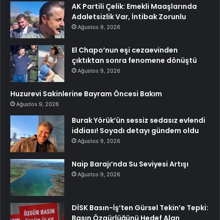
AK Partili Çelik: Emekli Maaşlarında
Adaletsizlik Var, İntibak Zorunlu
Ağustos 9, 2026
El Chapo’nun eşi cezaevinden
çıktıktan sonra fenomene dönüştü
Ağustos 9, 2026
Huzurevi Sakinlerine Bayram Öncesi Bakım
Ağustos 9, 2026
Burak Yörük’ün sessiz sedasız evlendi
iddiası! Soyadı detayı gündem oldu
Ağustos 9, 2026
Naip Barajı’nda Su Seviyesi Artışı
Ağustos 9, 2026
DİSK Basın-İş’ten Gürsel Tekin’e Tepki:
Basın Özgürlüğünü Hedef Alan