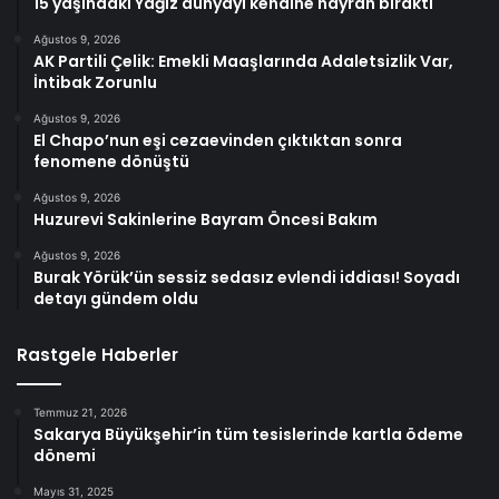
15 yaşındaki Yağız dünyayı kendine hayran bıraktı
Ağustos 9, 2026
AK Partili Çelik: Emekli Maaşlarında Adaletsizlik Var,
İntibak Zorunlu
Ağustos 9, 2026
El Chapo’nun eşi cezaevinden çıktıktan sonra
fenomene dönüştü
Ağustos 9, 2026
Huzurevi Sakinlerine Bayram Öncesi Bakım
Ağustos 9, 2026
Burak Yörük’ün sessiz sedasız evlendi iddiası! Soyadı
detayı gündem oldu
Rastgele Haberler
Temmuz 21, 2026
Sakarya Büyükşehir’in tüm tesislerinde kartla ödeme
dönemi
Mayıs 31, 2025