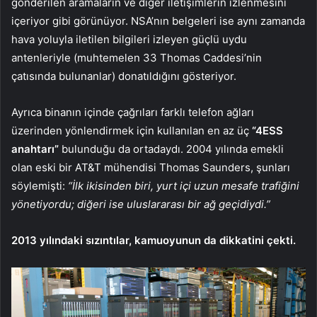
gönderilen aramaların ve diğer iletişimlerin izlenmesini
içeriyor gibi görünüyor. NSA’nın belgeleri ise aynı zamanda
hava yoluyla iletilen bilgileri izleyen güçlü uydu
antenleriyle (muhtemelen 33 Thomas Caddesi’nin
çatısında bulunanlar) donatıldığını gösteriyor.
Ayrıca binanın içinde çağrıları farklı telefon ağları
üzerinden yönlendirmek için kullanılan en az üç
“4ESS
anahtarı”
bulunduğu da ortadaydı. 2004 yılında emekli
olan eski bir AT&T mühendisi Thomas Saunders, şunları
söylemişti:
“İlk ikisinden biri, yurt içi uzun mesafe trafiğini
yönetiyordu; diğeri ise uluslararası bir ağ geçidiydi.”
2013 yılındaki sızıntılar, kamuoyunun da dikkatini çekti.