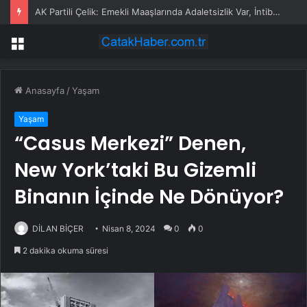
El Chapo’nun eşi cezaevinden çıktıktan sonra fenomene dönüştü
Menü
Anasayfa
/
Yaşam
Yaşam
“Casus Merkezi” Denen,
New York’taki Bu Gizemli
Binanın İçinde Ne Dönüyor?
DİLAN BİÇER
Nisan 8, 2024
0
0
2 dakika okuma süresi