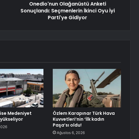
Onedio'nun Olağanüstü Anketi
Sonuçlandı: Seçmenlerin İkinci Oyu İyi
Parti'ye Gidiyor
ise Medeniyet
Özlem Karapınar Türk Hava
yükseliyor
Kuvvetleri’nin ‘İlk kadın
Paşa’sı oldu!
2026
Ağustos 6, 2026