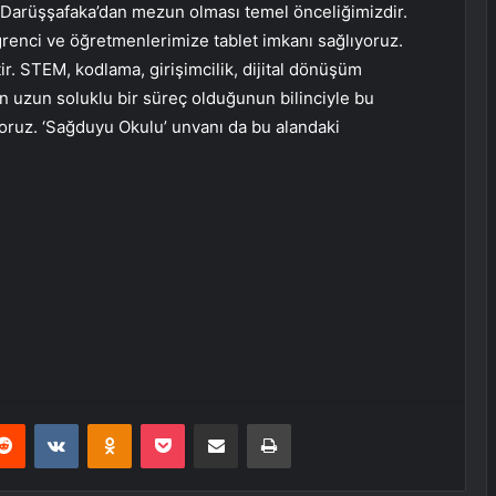
ak Darüşşafaka’dan mezun olması temel önceliğimizdir.
renci ve öğretmenlerimize tablet imkanı sağlıyoruz.
tir. STEM, kodlama, girişimcilik, dijital dönüşüm
ün uzun soluklu bir süreç olduğunun bilinciyle bu
oruz. ‘Sağduyu Okulu’ unvanı da bu alandaki
erest
Reddit
VKontakte
Odnoklassniki
Pocket
E-Posta ile paylaş
Yazdır