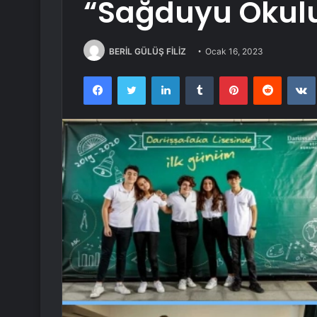
“Sağduyu Okulu
BERİL GÜLÜŞ FİLİZ
Ocak 16, 2023
Facebook
Twitter
LinkedIn
Tumblr
Pinterest
Reddit