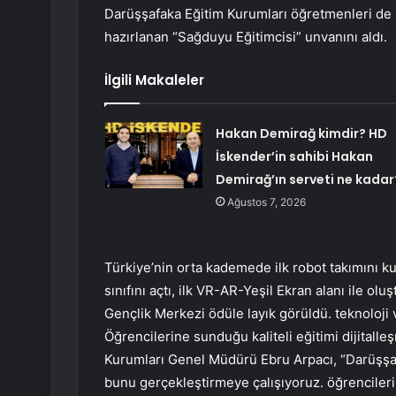
Darüşşafaka Eğitim Kurumları öğretmenleri de 
hazırlanan “Sağduyu Eğitimcisi” unvanını aldı.
İlgili Makaleler
Hakan Demirağ kimdir? HD
İskender’in sahibi Hakan
Demirağ’ın serveti ne kadar
Ağustos 7, 2026
Türkiye’nin orta kademede ilk robot takımını k
sınıfını açtı, ilk VR-AR-Yeşil Ekran alanı ile olu
Gençlik Merkezi ödüle layık görüldü. teknoloji
Öğrencilerine sunduğu kaliteli eğitimi dijitall
Kurumları Genel Müdürü Ebru Arpacı, “Darüşşaf
bunu gerçekleştirmeye çalışıyoruz. öğrencilerim