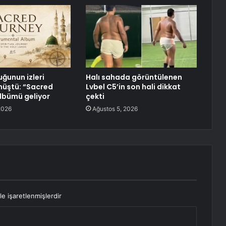
uğunun izleri
Halı sahada görüntülenen
nüştü: “Sacred
Lvbel C5’in son hali dikkat
lbümü geliyor
çekti
2026
Ağustos 5, 2026
le işaretlenmişlerdir