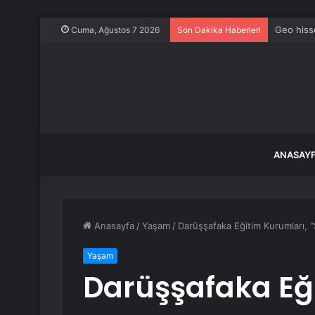
Geo hiss
Cuma, Ağustos 7 2026
Son Dakika Haberleri
ANASAY
Anasayfa
/
Yaşam
/
Darüşşafaka Eğitim Kurumları, 
Yaşam
Darüşşafaka Eğ