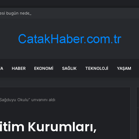
esi bugün neden yükseliyor?
FA
HABER
EKONOMI
SAĞLIK
TEKNOLOJI
YAŞAM
“Sağduyu Okulu” unvanını aldı
itim Kurumları,