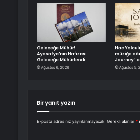
Geleceğe Mühür!
Hac Yolcul
Ayasofya’nın Hafızası
müziğe dö
Geleceğe Mühürlendi
Journey” a
Ağustos 6, 2026
Ağustos 5, 
Bir yanıt yazın
E-posta adresiniz yayınlanmayacak.
Gerekli alanlar
*
i
Y