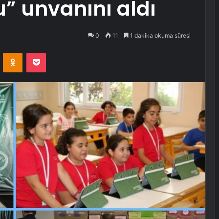
” unvanını aldı
0
11
1 dakika okuma süresi
VKontakte
Odnoklassniki
Pocket