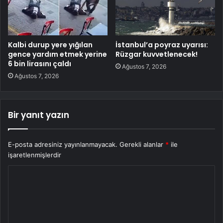
Kalbi durup yere yığılan
İstanbul’a poyraz uyarısı:
gence yardım etmek yerine
Rüzgar kuvvetlenecek!
6 bin lirasını çaldı
Ağustos 7, 2026
Ağustos 7, 2026
Bir yanıt yazın
E-posta adresiniz yayınlanmayacak.
Gerekli alanlar
*
ile
işaretlenmişlerdir
Y
o
r
u