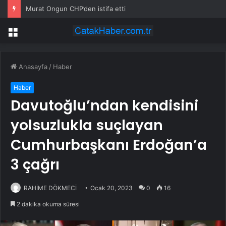
Murat Ongun CHP’den istifa etti
Menü
Anasayfa
/
Haber
Haber
Davutoğlu’ndan kendisini
yolsuzlukla suçlayan
Cumhurbaşkanı Erdoğan’a
3 çağrı
RAHİME DÖKMECİ
Ocak 20, 2023
0
16
2 dakika okuma süresi