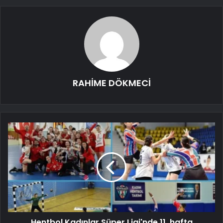
RAHİME DÖKMECİ
Hentbol Kadınlar Süper Ligi'nde 11. hafta