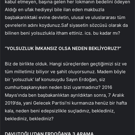
kabul etmeyen, başına gelen her lokmanın bedelini ödeyen
Aldığı en ufak hediyeyi bile ilan eden makbuzla
başbakanlıktaki evine devletin, ulusal ve uluslararası tüm
çevrelerin adını koydunuz.Saf siyasetin sözcüsü olarak da
bilinen beni yolsuzlukla itham ettiniz. ics. bu kadar mı?
“YOLSUZLUK İMKANSIZ OLSA NEDEN BEKLİYORUZ?”
Biz de birlikte olduk. Hangi süreçlerden geçtiğimizi siz ve
tüm milletimiz biliyor ve şahit oluyorsunuz. Madem böyle
bir ‘yolsuzluk’ laf konusuydu Sayın Erdoğan, siz
cumhurbaşkanıyken neden bizi uyarmadınız? 2016
Mayıs’ında ben başbakanlıktan ayrıldıktan sonra, 7 Aralık
2019’da, yani Gelecek Partisi’ni kurmanıza henüz bir hafta
kala, neden beni edepsizlikle suçladınız, beklediniz,
beklediniz, beklediniz?
DAVUTOĞLU’DAN ERDOĞAN’A 3 ARAMA