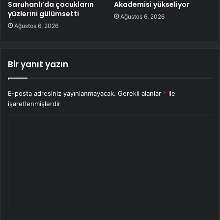
Saruhanlı’da çocukların
Akademisi yükseliyor
yüzlerini gülümsetti
Ağustos 6, 2026
Ağustos 6, 2026
Bir yanıt yazın
E-posta adresiniz yayınlanmayacak.
Gerekli alanlar
*
ile
işaretlenmişlerdir
Y
o
r
u
m
*