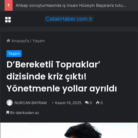
Ahbap soruşturmasında iş insanı Hüseyin Başaran’a tutuklama talebi
Menü
Anasayfa
/
Yaşam
Yaşam
D’Bereketli Topraklar’
dizisinde kriz çıktı!
Yönetmenle yollar ayrıldı
NURCAN BAYRAM
Kasım 16, 2025
0
0
Bir dakikadan az