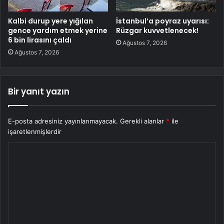
Kalbi durup yere yığılan
İstanbul’a poyraz uyarısı:
gence yardım etmek yerine
Rüzgar kuvvetlenecek!
6 bin lirasını çaldı
Ağustos 7, 2026
Ağustos 7, 2026
Bir yanıt yazın
E-posta adresiniz yayınlanmayacak.
Gerekli alanlar
*
ile
işaretlenmişlerdir
Y
o
r
u
m