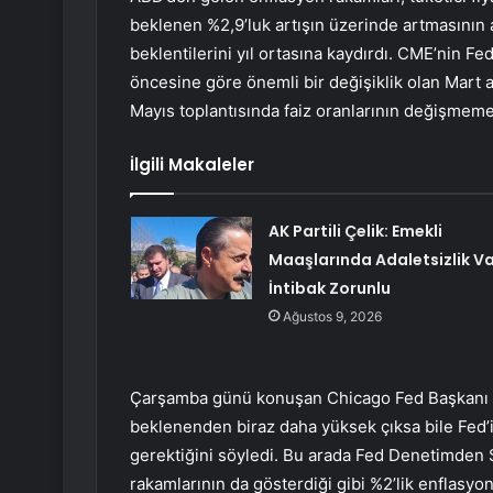
beklenen %2,9’luk artışın üzerinde artmasının a
beklentilerini yıl ortasına kaydırdı. CME’nin Fe
öncesine göre önemli bir değişiklik olan Mart a
Mayıs toplantısında faiz oranlarının değişmeme
İlgili Makaleler
AK Partili Çelik: Emekli
Maaşlarında Adaletsizlik Va
İntibak Zorunlu
Ağustos 9, 2026
Çarşamba günü konuşan Chicago Fed Başkanı 
beklenenden biraz daha yüksek çıksa bile Fed’i
gerektiğini söyledi. Bu arada Fed Denetimden
rakamlarının da gösterdiği gibi %2’lik enflasy