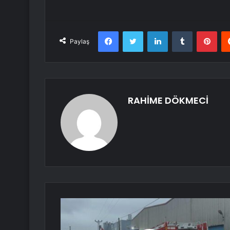
Facebook
Twitter
LinkedIn
Tumblr
Pint
Paylaş
RAHİME DÖKMECİ