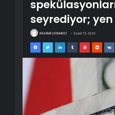
spekülasyonlar
seyrediyor; yen
RAHİME DÖKMECİ
Şubat 15, 2024
Facebook
Twitter
LinkedIn
Tumblr
Pinterest
Reddit