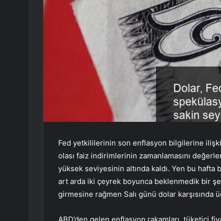
Fed yetkililerinin son enflasyon bilgilerine iliş
olası faiz indirimlerinin zamanlamasını değer
yüksek seviyesinin altında kaldı. Yen bu hafta
art arda iki çeyrek boyunca beklenmedik bir şe
girmesine rağmen Salı günü dolar karşısında 
ABD’den gelen enflasyon rakamları, tüketici fiy