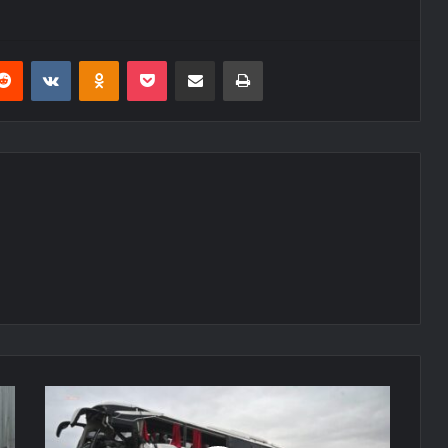
erest
Reddit
VKontakte
Odnoklassniki
Pocket
E-Posta ile paylaş
Yazdır