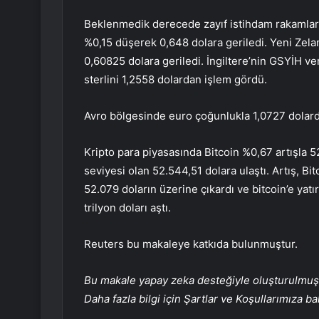
Beklenmedik derecede zayıf istihdam rakamları
%0,15 düşerek 0,648 dolara geriledi. Yeni Zela
0,60825 dolara geriledi. İngiltere’nin GSYİH v
sterlini 1,2558 dolardan işlem gördü.
Avro bölgesinde euro çoğunlukla 1,0727 dolarda
Kripto para piyasasında Bitcoin %0,67 artışla 
seviyesi olan 52.544,51 dolara ulaştı. Artış, B
52.079 doların üzerine çıkardı ve bitcoin’e yatı
trilyon doları aştı.
Reuters bu makaleye katkıda bulunmuştur.
Bu makale yapay zeka desteğiyle oluşturulmuş, 
Daha fazla bilgi için Şartlar ve Koşullarımıza ba