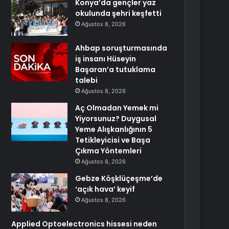
Konya’da gençler yaz
okulunda şehri keşfetti
Ağustos 8, 2026
Ahbap soruşturmasında
iş insanı Hüseyin
Başaran’a tutuklama
talebi
Ağustos 8, 2026
Aç Olmadan Yemek mi
Yiyorsunuz? Duygusal
Yeme Alışkanlığının 5
Tetikleyicisi ve Başa
Çıkma Yöntemleri
Ağustos 8, 2026
Gebze Köşklüçeşme’de
‘açık hava’ keyif
Ağustos 8, 2026
Applied Optoelectronics hissesi neden