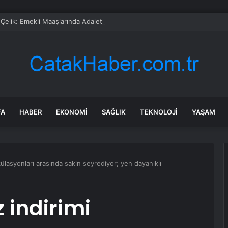
i Çelik: Emekli Maaşlarında Adaletsizlik Var, İntibak Zorunlu
FA
HABER
EKONOMI
SAĞLIK
TEKNOLOJI
YAŞAM
ekülasyonları arasında sakin seyrediyor; yen dayanıklı
z indirimi