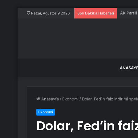
AK Partil
Pazar, Ağustos 9 2026
Son Dakika Haberleri
ANASAY
Anasayfa
/
Ekonomi
/
Dolar, Fed’in faiz indirimi sp
Ekonomi
Dolar, Fed’in fai