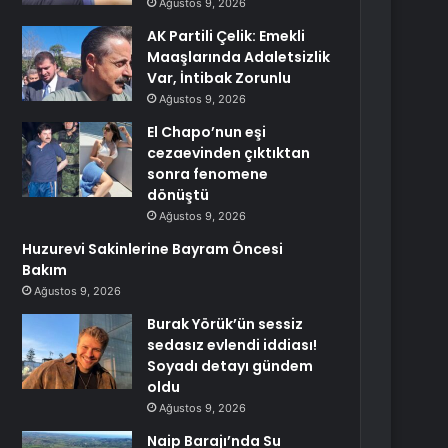
Ağustos 9, 2026
AK Partili Çelik: Emekli
Maaşlarında Adaletsizlik
Var, İntibak Zorunlu
Ağustos 9, 2026
El Chapo’nun eşi
cezaevinden çıktıktan
sonra fenomene
dönüştü
Ağustos 9, 2026
Huzurevi Sakinlerine Bayram Öncesi
Bakım
Ağustos 9, 2026
Burak Yörük’ün sessiz
sedasız evlendi iddiası!
Soyadı detayı gündem
oldu
Ağustos 9, 2026
Naip Barajı’nda Su