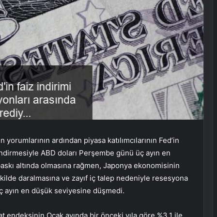
kin yorumlarının ardından piyasa katılımcılarının Fed’in
lendirmesiyle ABD doları Perşembe günü üç ayın en
 baskı altında olmasına rağmen, Japonya ekonomisinin
kilde daralmasına ve zayıf iç talep nedeniyle resesyona
üç ayın en düşük seviyesine düşmedi.
at endeksinin Ocak ayında bir önceki yıla göre %3,1 ile