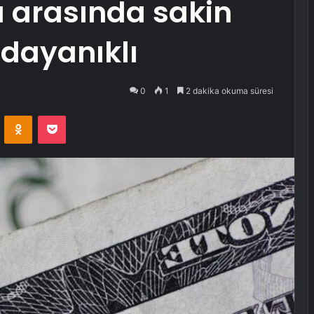
ı arasında sakin
 dayanıklı
0
1
2 dakika okuma süresi
VKontakte
Odnoklassniki
Pocket