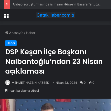
Ahbap soruşturmasında iş insanı Hüseyin Başaran’a tutuklama talebi
Menü
Anasayfa
/
Haber
Haber
DSP Keşan İlçe Başkanı
Nalbantoğlu’ndan 23 Nisan
açıklaması
MEHMET HAZBİN KAZBEK
Nisan 23, 2024
0
0
1 dakika okuma süresi