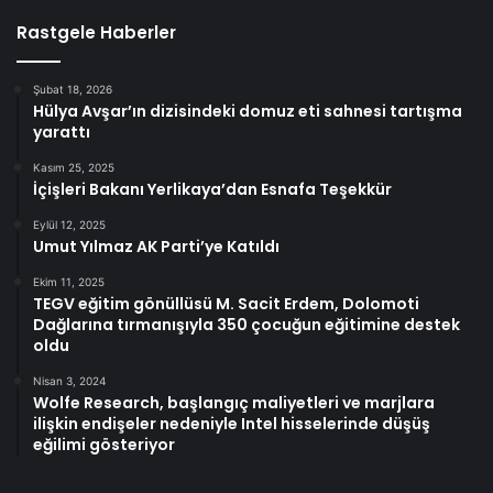
Rastgele Haberler
Şubat 18, 2026
Hülya Avşar’ın dizisindeki domuz eti sahnesi tartışma
yarattı
Kasım 25, 2025
İçişleri Bakanı Yerlikaya’dan Esnafa Teşekkür
Eylül 12, 2025
Umut Yılmaz AK Parti’ye Katıldı
Ekim 11, 2025
TEGV eğitim gönüllüsü M. Sacit Erdem, Dolomoti
Dağlarına tırmanışıyla 350 çocuğun eğitimine destek
oldu
Nisan 3, 2024
Wolfe Research, başlangıç maliyetleri ve marjlara
ilişkin endişeler nedeniyle Intel hisselerinde düşüş
eğilimi gösteriyor