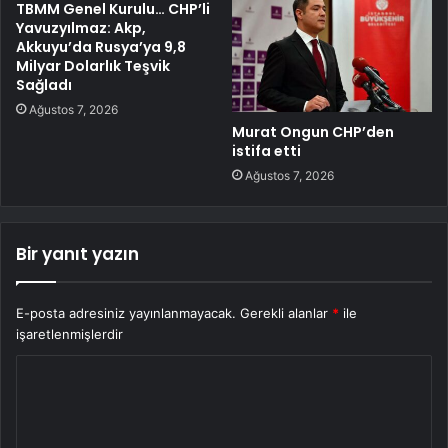
TBMM Genel Kurulu… CHP’li
Yavuzyılmaz: Akp,
Akkuyu’da Rusya’ya 9,8
Milyar Dolarlık Teşvik
Sağladı
Ağustos 7, 2026
Murat Ongun CHP’den
istifa etti
Ağustos 7, 2026
Bir yanıt yazın
E-posta adresiniz yayınlanmayacak.
Gerekli alanlar
*
ile
işaretlenmişlerdir
Y
o
r