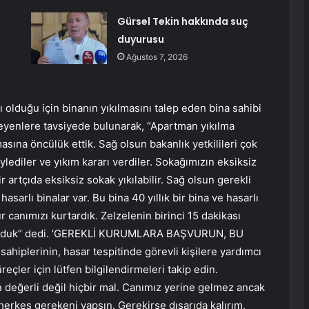
Gürsel Tekin hakkında suç
duyurusu
Ağustos 7, 2026
olduğu için binanın yıkılmasını talep eden bina sahibi
eyenlere tavsiyede bulunarak, “Apartman yıkılma
masına öncülük ettik. Sağ olsun bakanlık yetkilileri çok
ylediler ve yıkım kararı verdiler. Sokağımızın eksiksiz
artçıda eksiksiz sokak yıkılabilir. Sağ olsun gerekli
asarlı binalar var. Bu bina 40 yıllık bir bina ve hasarlı
r canımızı kurtardık. Zelzelenin birinci 15 dakikası
tulduk” dedi. ‘GEREKLİ KURUMLARA BAŞVURUN, BU
iplerinin, hasar tespitinde görevli kişilere yardımcı
eçler için lütfen bilgilendirmeleri takip edin.
n değerli değil hiçbir mal. Canımız yerine gelmez ancak
herkes gerekeni yapsın. Gerekirse dışarıda kalırım,