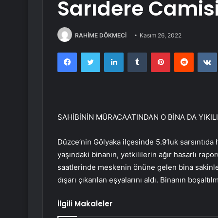
Sarıdere Camisi 
RAHİME DÖKMECİ
Kasım 26, 2022
Facebook
Twitter
LinkedIn
Tumblr
Pinterest
Reddit
SAHİBİNİN MÜRACAATINDAN O BİNA DA YIKIL
Düzce’nin Gölyaka ilçesinde 5.9’luk sarsıntıda
yaşındaki binanın, yetkililerin ağır hasarlı ra
saatlerinde meskenin önüne gelen bina sakinleri
dışarı çıkarılan eşyalarını aldı. Binanın boşalt
İlgili Makaleler