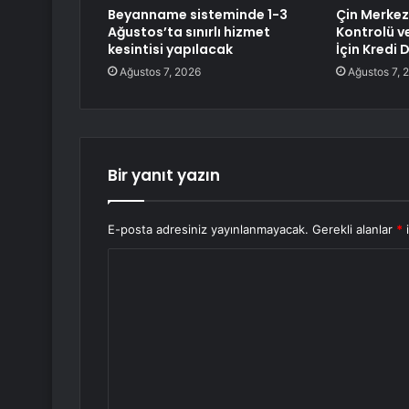
Beyanname sisteminde 1-3
Çin Merkez
Ağustos’ta sınırlı hizmet
Kontrolü v
kesintisi yapılacak
İçin Kredi 
Ağustos 7, 2026
Ağustos 7, 
Bir yanıt yazın
E-posta adresiniz yayınlanmayacak.
Gerekli alanlar
*
i
Y
o
r
u
m
*