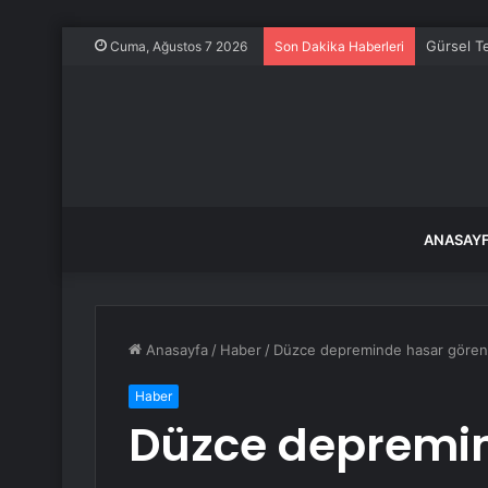
Gürsel T
Cuma, Ağustos 7 2026
Son Dakika Haberleri
ANASAY
Anasayfa
/
Haber
/
Düzce depreminde hasar gören S
Haber
Düzce depremin