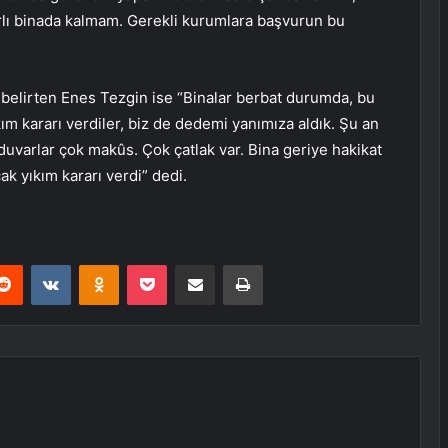
rlı binada kalmam. Gerekli kurumlara başvurun bu
belirten Enes Tezgin ise “Binalar berbat durumda, bu
m kararı verdiler, biz de dedemi yanımıza aldık. Şu an
duvarlar çok makûs. Çok çatlak var. Bina geriye hakikat
ak yıkım kararı verdi” dedi.
erest
Reddit
VKontakte
Odnoklassniki
Pocket
E-Posta ile paylaş
Yazdır