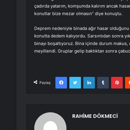
çadırda yatarım, komşumda kalırım ancak hasa
konutlar bize mezar olmasın” diye konuştu.
Deprem nedeniyle binada ağır hasar olduğunu 
konutta dedem kalıyordu. Sarsıntıdan sonra yıkı
binayı boşaltıyoruz. Bina içinde durum makus, 
meyillendi. Gruplar gelip baktıktan sonra çabuc
Facebook
Twitter
LinkedIn
Tumblr
Pint
Paylaş
RAHİME DÖKMECİ