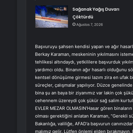
Sağanak Yağış Duvarı
Çöktürdü
Ağustos 7, 2026
Başvuruyu şahsen kendisi yapan ve ağır hasarlı 
Berkay Karaman, meskeninin yıkılmasını istem
tehlikesi altındaydı, yetkililere başvurduk yıkıl
yardımcı oldu. Binanın ağır hasarlı olduğunu sö
kentsel dönüşüme girmesi lazım zira en ufak bir 
süreçler, çalışmalar yapılıyor. Düzce genelinde h
bina şu an baya bir ziyanımız var lakin çok şükü
cehennem üzereydi çok şükür sağ salim kur
EVLER MEZAR OLMASIN’Hasar gören binaların sah
olması gerektiğini anlatan Karaman, “Gerekli sür
Bakanlığa, valiliğe, AFAD’a başvurun canınızda
malımız gelir. Lütfen önlemi elden bırakmayın, 