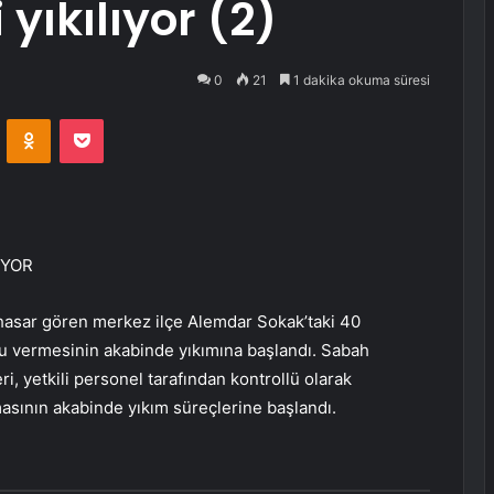
yıkılıyor (2)
0
21
1 dakika okuma süresi
VKontakte
Odnoklassniki
Pocket
IYOR
 hasar gören merkez ilçe Alemdar Sokak’taki 40
poru vermesinin akabinde yıkımına başlandı. Sabah
, yetkili personel tarafından kontrollü olarak
ılmasının akabinde yıkım süreçlerine başlandı.