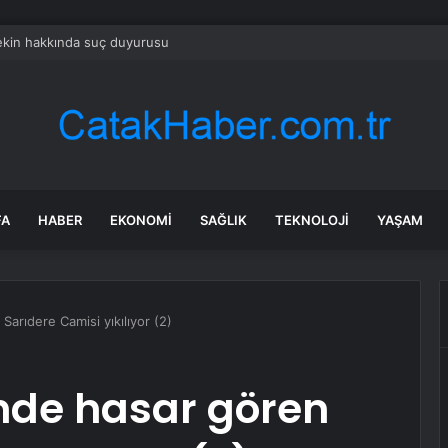
ekin hakkında suç duyurusu
FA
HABER
EKONOMI
SAĞLIK
TEKNOLOJI
YAŞAM
arıdere Camisi yıkılıyor (2)
de hasar gören