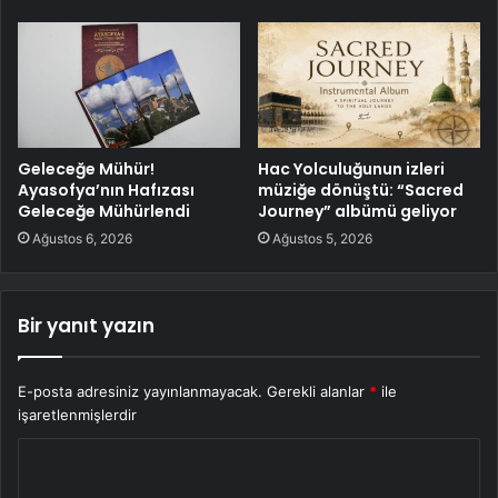
Geleceğe Mühür!
Hac Yolculuğunun izleri
Ayasofya’nın Hafızası
müziğe dönüştü: “Sacred
Geleceğe Mühürlendi
Journey” albümü geliyor
Ağustos 6, 2026
Ağustos 5, 2026
Bir yanıt yazın
E-posta adresiniz yayınlanmayacak.
Gerekli alanlar
*
ile
işaretlenmişlerdir
Y
o