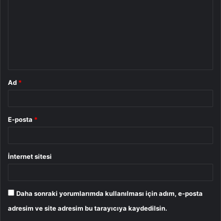
r
u
m
*
Ad
*
E-posta
*
İnternet sitesi
Daha sonraki yorumlarımda kullanılması için adım, e-posta
adresim ve site adresim bu tarayıcıya kaydedilsin.