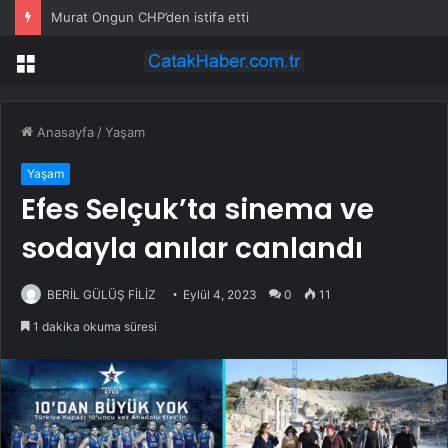
Murat Ongun CHP’den istifa etti
Menü
Anasayfa
/
Yaşam
Yaşam
Efes Selçuk’ta sinema ve
sodayla anılar canlandı
BERİL GÜLÜŞ FİLİZ
Eylül 4, 2023
0
11
1 dakika okuma süresi