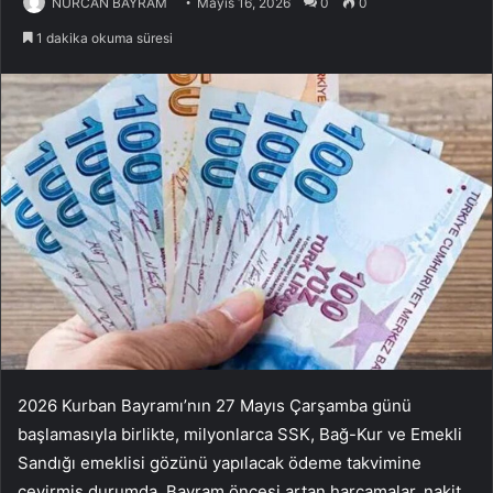
NURCAN BAYRAM
Mayıs 16, 2026
0
0
1 dakika okuma süresi
2026 Kurban Bayramı’nın 27 Mayıs Çarşamba günü
başlamasıyla birlikte, milyonlarca SSK, Bağ-Kur ve Emekli
Sandığı emeklisi gözünü yapılacak ödeme takvimine
çevirmiş durumda. Bayram öncesi artan harcamalar, nakit