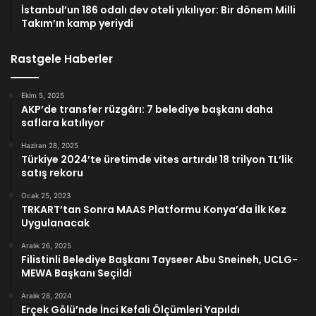
İstanbul’un 186 odalı dev oteli yıkılıyor: Bir dönem Milli
Takım’ın kamp yeriydi
Rastgele Haberler
Ekim 5, 2025
AKP’de transfer rüzgârı: 7 belediye başkanı daha
saflara katılıyor
Haziran 28, 2025
Türkiye 2024’te üretimde vites artırdı! 18 trilyon TL’lik
satış rekoru
Ocak 25, 2023
TRKART’tan Sonra MAAS Platformu Konya’da İlk Kez
Uygulanacak
Aralık 26, 2025
Filistinli Belediye Başkanı Tayseer Abu Sneineh, UCLG-
MEWA Başkanı Seçildi
Aralık 28, 2024
Erçek Gölü’nde İnci Kefali Ölçümleri Yapıldı