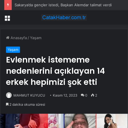
Manisa Büyükşehir Saruhanlı’da çocukların yüzlerini gülümsetti
Menü
Anasayfa
/
Yaşam
Yaşam
Evlenmek istememe
nedenlerini açıklayan 14
erkek hepimizi şok etti
MAHMUT KUYUCU
Kasım 12, 2023
0
2
2 dakika okuma süresi