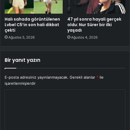
Halı sahada görüntülenen
47 yıl sonra hayali gerçek
Lvbel C5’in son hali dikkat
oldu: Nur Sürer bir ilki
çekti
yaşadı
Ağustos 5, 2026
Ağustos 4, 2026
Bir yanıt yazın
E-posta adresiniz yayınlanmayacak.
Gerekli alanlar
*
ile
işaretlenmişlerdir
Y
o
r
u
m