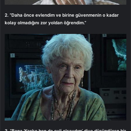
2. “Daha önce evlendim ve birine güvenmenin o kadar
kolay olmadığını zor yoldan öğrendim.”
3. “Bana ‘Keşke ben de evli olsaydım’ diye düşündüren bir