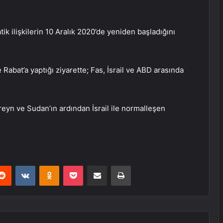
tik ilişkilerin 10 Aralık 2020’de yeniden başladığını
 Rabat’a yaptığı ziyarette; Fas, İsrail ve ABD arasında
reyn ve Sudan’ın ardından İsrail ile normalleşen
erest
Reddit
VKontakte
Odnoklassniki
Pocket
E-Posta ile paylaş
Yazdır