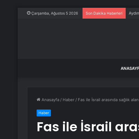
Aydın
Çarşamba, Ağustos 5 2026
Son Dakika Haberleri
ANASAY
Anasayfa
/
Haber
/
Fas ile İsrail arasında sağlık ala
Haber
Fas ile İsrail ar