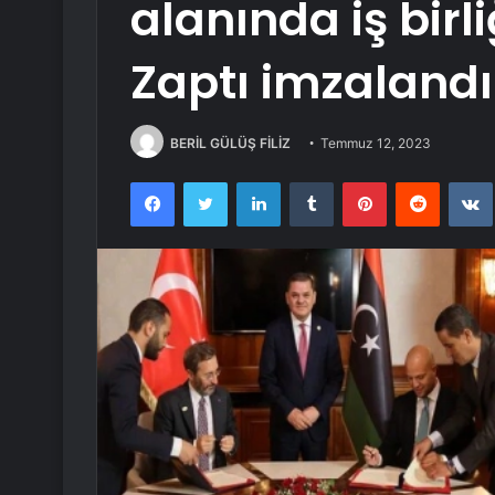
alanında iş birl
Zaptı imzalandı
BERİL GÜLÜŞ FİLİZ
Temmuz 12, 2023
Facebook
Twitter
LinkedIn
Tumblr
Pinterest
Reddit