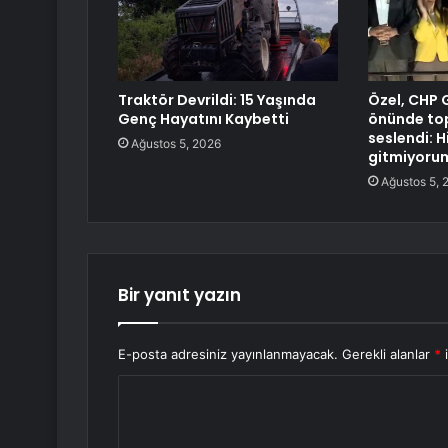
Traktör Devrildi: 15 Yaşında
Özel, CHP 
Genç Hayatını Kaybetti
önünde to
seslendi: H
Ağustos 5, 2026
gitmiyoru
Ağustos 5, 
Bir yanıt yazın
E-posta adresiniz yayınlanmayacak.
Gerekli alanlar
*
i
Y
o