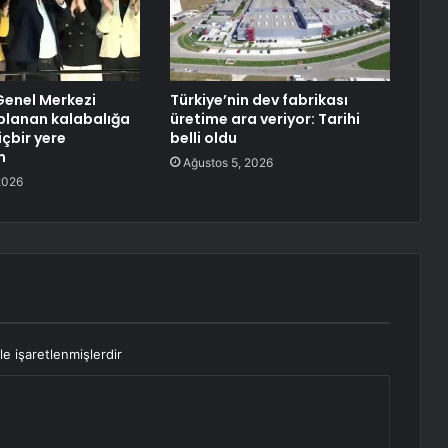
Genel Merkezi
Türkiye’nin dev fabrikası
planan kalabalığa
üretime ara veriyor: Tarihi
içbir yere
belli oldu
m
Ağustos 5, 2026
2026
le işaretlenmişlerdir