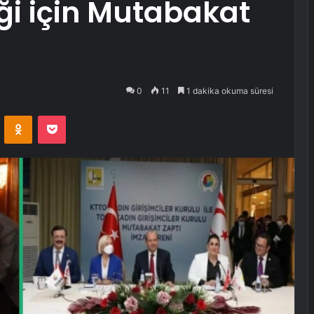
iği için Mutabakat
0
11
1 dakika okuma süresi
VKontakte
Odnoklassniki
Pocket