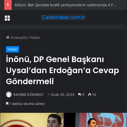
Albüm: Batı Şeria’da İsrailli yerleşimcilerin saldırısında 4 Filistinli yaşamını yitirdi
Menü
Anasayfa
/
Haber
Haber
İnönü, DP Genel Başkanı
Uysal’dan Erdoğan’a Cevap
Göndermeli
RAHİME DÖKMECİ
Ocak 20, 2023
0
14
1 dakika okuma süresi