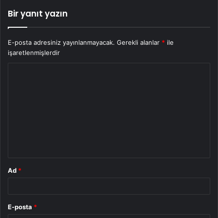
Bir yanıt yazın
E-posta adresiniz yayınlanmayacak.
Gerekli alanlar
*
ile
işaretlenmişlerdir
Y
o
r
u
m
*
Ad
*
E-posta
*