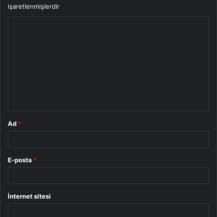
işaretlenmişlerdir
Y
o
r
u
m
*
Ad
*
E-posta
*
İnternet sitesi