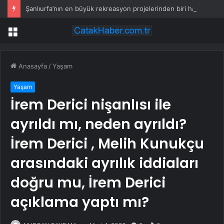
Şanlıurfa’nın en büyük rekreasyon projelerinden biri hayata geçiyor
Menü
Anasayfa
/
Yaşam
Yaşam
İrem Derici nişanlısı ile
ayrıldı mı, neden ayrıldı?
İrem Derici , Melih Kunukçu
arasındaki ayrılık iddiaları
doğru mu, İrem Derici
açıklama yaptı mı?