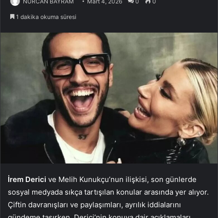
NURCAN BAYRAM
Mart 4, 2026
0
0
1 dakika okuma süresi
İrem Derici
ve Melih Kunukçu’nun ilişkisi, son günlerde
sosyal medyada sıkça tartışılan konular arasında yer alıyor.
Çiftin davranışları ve paylaşımları, ayrılık iddialarını
gündeme taşırken, Derici’nin konuya dair açıklamaları