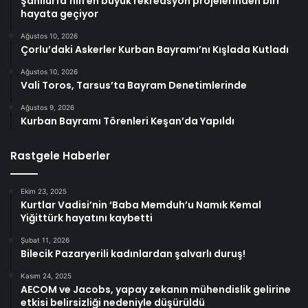
Şanlıurfa’nın en büyük rekreasyon projelerinden biri
hayata geçiyor
Ağustos 10, 2026
Çorlu’daki Askerler Kurban Bayramı’nı Kışlada Kutladı
Ağustos 10, 2026
Vali Toros, Tarsus’ta Bayram Denetimlerinde
Ağustos 9, 2026
Kurban Bayramı Törenleri Keşan’da Yapıldı
Rastgele Haberler
Ekim 23, 2025
Kurtlar Vadisi’nin ‘Baba Memduh’u Namık Kemal
Yiğittürk hayatını kaybetti
Şubat 11, 2026
Bilecik Pazaryerili kadınlardan şalvarlı duruş!
Kasım 24, 2025
AECOM ve Jacobs, yapay zekanın mühendislik gelirine
etkisi belirsizliği nedeniyle düşürüldü