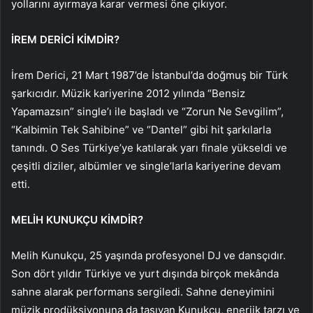
yollarını ayırmaya karar vermesi öne çıkıyor.
İREM DERİCİ KİMDİR?
İrem Derici, 21 Mart 1987’de İstanbul’da doğmuş bir Türk
şarkıcıdır. Müzik kariyerine 2012 yılında “Bensiz
Yapamazsın” single’ı ile başladı ve “Zorun Ne Sevgilim”,
“Kalbimin Tek Sahibine” ve “Dantel” gibi hit şarkılarla
tanındı. O Ses Türkiye’ye katılarak yarı finale yükseldi ve
çeşitli diziler, albümler ve single’larla kariyerine devam
etti.
MELİH KUNUKÇU KİMDİR?
Melih Kunukçu, 25 yaşında profesyonel DJ ve dansçıdır.
Son dört yıldır Türkiye ve yurt dışında birçok mekânda
sahne alarak performans sergiledi. Sahne deneyimini
müzik prodüksiyonuna da taşıyan Kunukçu, enerjik tarzı ve