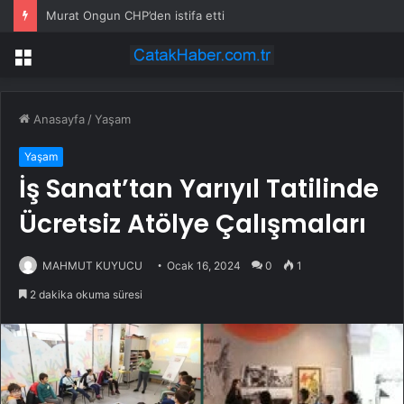
Murat Ongun CHP’den istifa etti
Menü
Anasayfa
/
Yaşam
Yaşam
İş Sanat’tan Yarıyıl Tatilinde
Ücretsiz Atölye Çalışmaları
MAHMUT KUYUCU
Ocak 16, 2024
0
1
2 dakika okuma süresi