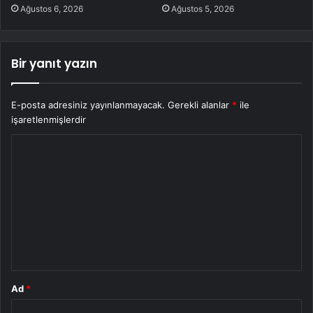
Ağustos 6, 2026
Ağustos 5, 2026
Bir yanıt yazın
E-posta adresiniz yayınlanmayacak.
Gerekli alanlar
*
ile
işaretlenmişlerdir
Y
o
r
u
m
*
Ad
*