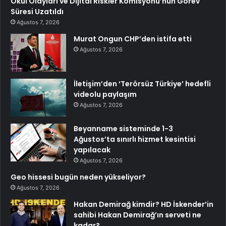
Okul Olayları ve Dijital Riskler Komisyonu’nun Görev
Süresi Uzatıldı
Ağustos 7, 2026
Murat Ongun CHP’den istifa etti
Ağustos 7, 2026
İletişim’den ‘Terörsüz Türkiye’ hedefli
videolu paylaşım
Ağustos 7, 2026
Beyanname sisteminde 1-3
Ağustos’ta sınırlı hizmet kesintisi
yapılacak
Ağustos 7, 2026
Geo hissesi bugün neden yükseliyor?
Ağustos 7, 2026
Hakan Demirağ kimdir? HD İskender’in
sahibi Hakan Demirağ’ın serveti ne
kadar?