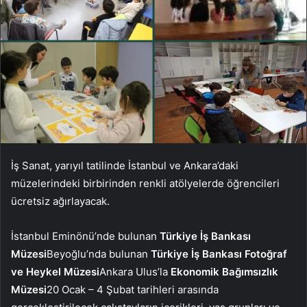
İş Sanat, yarıyıl tatilinde İstanbul ve Ankara’daki
müzelerindeki birbirinden renkli atölyelerde öğrencileri
ücretsiz ağırlayacak.
İstanbul Eminönü’nde bulunan
Türkiye İş Bankası
Müzesi
Beyoğlu’nda bulunan
Türkiye İş Bankası Fotoğraf
ve Heykel Müzesi
Ankara Ulus’la
Ekonomik Bağımsızlık
Müzesi
20 Ocak – 4 Şubat tarihleri ​​arasında