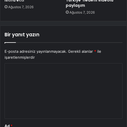
istifa etti
Türkiye’ hedefli videolu
paylaşım
Ağustos 7, 2026
Ağustos 7, 2026
Bir yanıt yazın
E-posta adresiniz yayınlanmayacak.
Gerekli alanlar
*
ile
işaretlenmişlerdir
Y
o
r
u
m
*
Ad
*