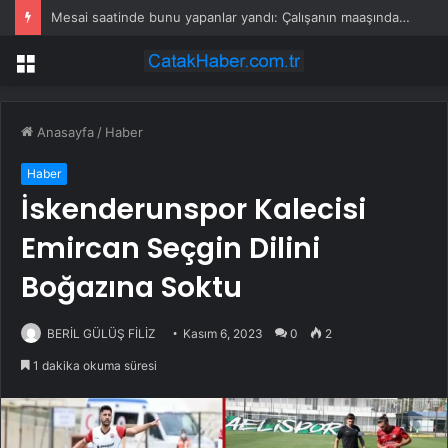
Perdenin arkasında yoksulluk var
Menü
Anasayfa
/
Haber
Haber
İskenderunspor Kalecisi
Emircan Seçgin Dilini
Boğazına Soktu
BERİL GÜLÜŞ FİLİZ
Kasım 6, 2023
0
2
1 dakika okuma süresi