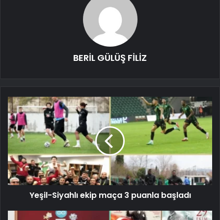
BERİL GÜLÜŞ FİLİZ
Yeşil-Siyahlı ekip maça 3 puanla başladı