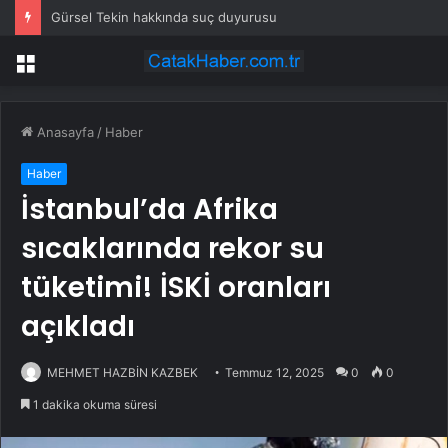
Gürsel Tekin hakkında suç duyurusu
Menü
Anasayfa
/
Haber
Haber
İstanbul’da Afrika
sıcaklarında rekor su
tüketimi! İSKİ oranları
açıkladı
MEHMET HAZBİN KAZBEK
Temmuz 12, 2025
0
0
1 dakika okuma süresi