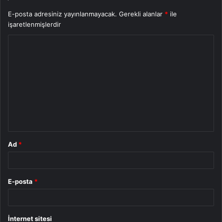
E-posta adresiniz yayınlanmayacak.
Gerekli alanlar
*
ile
işaretlenmişlerdir
Y
o
r
u
m
*
Ad
*
E-posta
*
İnternet sitesi