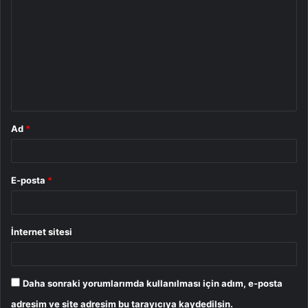
o
r
u
m
*
Ad
*
E-posta
*
İnternet sitesi
Daha sonraki yorumlarımda kullanılması için adım, e-posta
adresim ve site adresim bu tarayıcıya kaydedilsin.