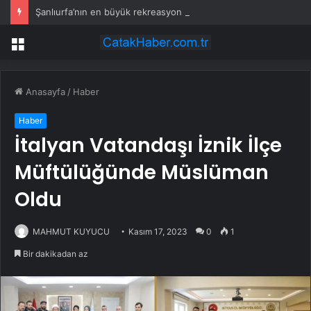
Şanlıurfa’nın en büyük rekreasyon projelerinden biri hayata geçiyor
Menü
Anasayfa
/
Haber
Haber
İtalyan Vatandaşı İznik İlçe
Müftülüğünde Müslüman
Oldu
MAHMUT KUYUCU
Kasım 17, 2023
0
1
Bir dakikadan az