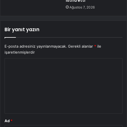
istifa etti
Ağustos 7, 2026
Bir yanıt yazın
E-posta adresiniz yayınlanmayacak.
Gerekli alanlar
*
ile
işaretlenmişlerdir
Y
o
r
u
m
*
Ad
*