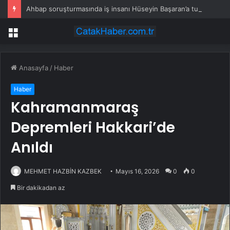
Ahbap soruşturmasında iş insanı Hüseyin Başaran’a tutuklama talebi
Menü
Anasayfa
/
Haber
Haber
Kahramanmaraş
Depremleri Hakkari’de
Anıldı
MEHMET HAZBİN KAZBEK
Mayıs 16, 2026
0
0
Bir dakikadan az