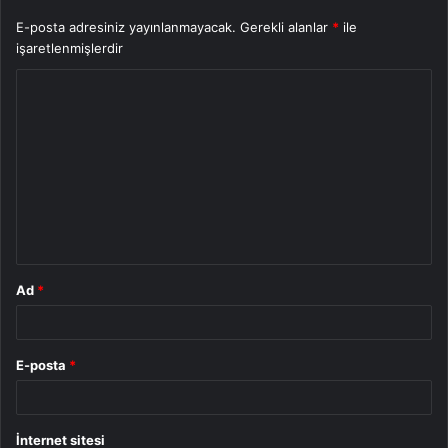
E-posta adresiniz yayınlanmayacak.
Gerekli alanlar
*
ile
işaretlenmişlerdir
Y
o
r
u
m
*
Ad
*
E-posta
*
İnternet sitesi