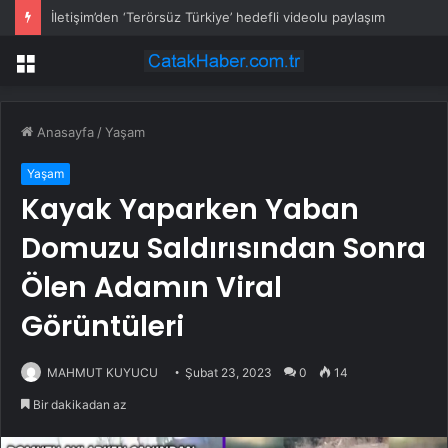
İletişim’den ‘Terörsüz Türkiye’ hedefli videolu paylaşım
Menü
Anasayfa
/
Yaşam
Yaşam
Kayak Yaparken Yaban
Domuzu Saldırısından Sonra
Ölen Adamın Viral
Görüntüleri
MAHMUT KUYUCU
Şubat 23, 2023
0
14
Bir dakikadan az