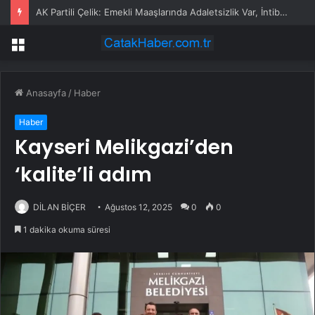
AK Partili Çelik: Emekli Maaşlarında Adaletsizlik Var, İntibak Zorunlu
Menü
Anasayfa
/
Haber
Haber
Kayseri Melikgazi’den
‘kalite’li adım
DİLAN BİÇER
Ağustos 12, 2025
0
0
1 dakika okuma süresi