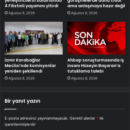
yerleşimcilerin saldırısında
görüşmelerde daha ciddi
4 Filistinli yaşamını yitirdi
ama anlaşmaya hazır değil
Ağustos 8, 2026
Ağustos 8, 2026
İzmir Karabağlar
Ahbap soruşturmasında iş
Meclisi’nde komisyonlar
insanı Hüseyin Başaran’a
yeniden şekillendi
tutuklama talebi
Ağustos 8, 2026
Ağustos 8, 2026
Bir yanıt yazın
E-posta adresiniz yayınlanmayacak.
Gerekli alanlar
*
ile
işaretlenmişlerdir