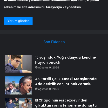
adresim ve site adresim bu tarayıcıya kaydedilsin.
Son Eklenen
15 yaşındaki Yağız dünyayı kendine
hayran bıraktı
Ağustos 9, 2026
AK Partili Çelik: Emekli Maaşlarında
Adaletsizlik Var, İntibak Zorunlu
Ağustos 9, 2026
El Chapo’nun eşi cezaevinden
çıktıktan sonra fenomene dönüştü