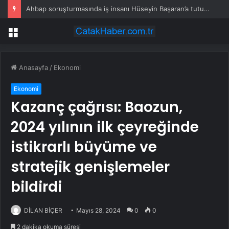
Ahbap soruşturmasında iş insanı Hüseyin Başaran’a tutuklama talebi
Menü
Anasayfa
/
Ekonomi
Ekonomi
Kazanç çağrısı: Baozun,
2024 yılının ilk çeyreğinde
istikrarlı büyüme ve
stratejik genişlemeler
bildirdi
DİLAN BİÇER
Mayıs 28, 2024
0
0
2 dakika okuma süresi