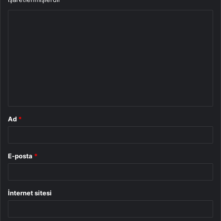
Y
o
r
u
m
*
Ad
*
E-posta
*
İnternet sitesi