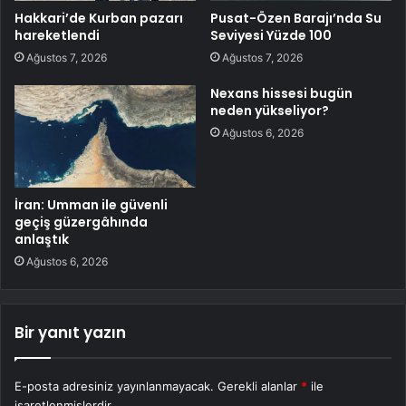
Hakkari’de Kurban pazarı
Pusat-Özen Barajı’nda Su
hareketlendi
Seviyesi Yüzde 100
Ağustos 7, 2026
Ağustos 7, 2026
Nexans hissesi bugün
neden yükseliyor?
Ağustos 6, 2026
İran: Umman ile güvenli
geçiş güzergâhında
anlaştık
Ağustos 6, 2026
Bir yanıt yazın
E-posta adresiniz yayınlanmayacak.
Gerekli alanlar
*
ile
işaretlenmişlerdir