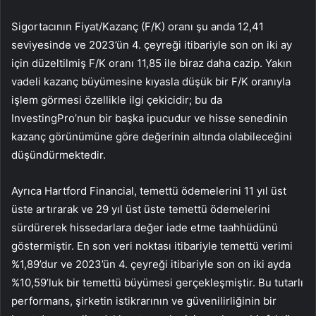
Sigortacının Fiyat/Kazanç (F/K) oranı şu anda 12,41
seviyesinde ve 2023’ün 4. çeyreği itibariyle son on iki ay
için düzeltilmiş F/K oranı 11,85 ile biraz daha cazip. Yakın
vadeli kazanç büyümesine kıyasla düşük bir F/K oranıyla
işlem görmesi özellikle ilgi çekicidir; bu da
InvestingPro’nun bir başka ipucudur ve hisse senedinin
kazanç görünümüne göre değerinin altında olabileceğini
düşündürmektedir.
Ayrıca Hartford Financial, temettü ödemelerini 11 yıl üst
üste artırarak ve 29 yıl üst üste temettü ödemelerini
sürdürerek hissedarlara değer iade etme taahhüdünü
göstermiştir. En son veri noktası itibariyle temettü verimi
%1,89’dur ve 2023’ün 4. çeyreği itibariyle son on iki ayda
%10,59’luk bir temettü büyümesi gerçekleşmiştir. Bu tutarlı
performans, şirketin istikrarının ve güvenilirliğinin bir