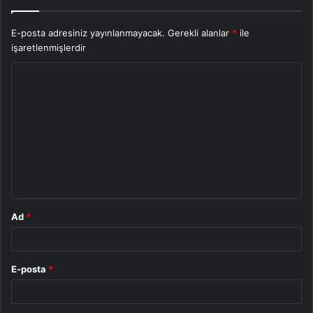
E-posta adresiniz yayınlanmayacak.
Gerekli alanlar
*
ile
işaretlenmişlerdir
Y
o
r
u
m
*
Ad
*
E-posta
*