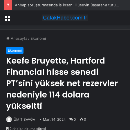
Ahbap soruşturmasında iş insanı Hüseyin Başaran’a tutuklama talebi
Menü
Anasayfa
/
Ekonomi
Ekonomi
Keefe Bruyette, Hartford
Financial hisse senedi
PT’sini yüksek net rezervler
nedeniyle 114 dolara
yükseltti
ÜMİT SAVĞA
Mart 14, 2024
0
0
2 dakika okuma süresi