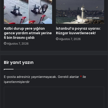
Kalbi durup yere yığılan
İstanbul’a poyraz uyarısı:
gence yardım etmek yerine
Rüzgar kuvvetlenecek!
6 bin lirasını çaldı
Ağustos 7, 2026
Ağustos 7, 2026
Bir yanıt yazın
E-posta adresiniz yayınlanmayacak.
Gerekli alanlar
*
ile
işaretlenmişlerdir
Y
o
r