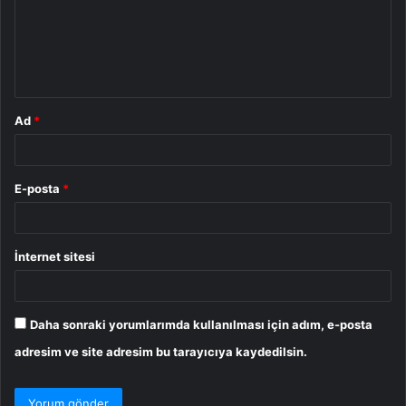
u
m
*
Ad
*
E-posta
*
İnternet sitesi
Daha sonraki yorumlarımda kullanılması için adım, e-posta
adresim ve site adresim bu tarayıcıya kaydedilsin.