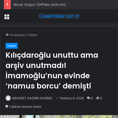
Murat Ongun CHP’den istifa etti
Menü
Anasayfa
/
Haber
Haber
Kılıçdaroğlu unuttu ama
arşiv unutmadı!
İmamoğlu’nun evinde
‘namus borcu’ demişti
MEHMET HAZBİN KAZBEK
Temmuz 6, 2026
0
0
1 dakika okuma süresi