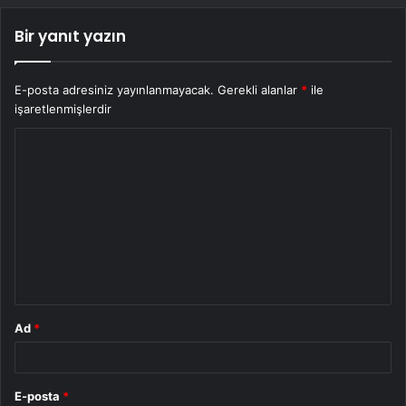
Bir yanıt yazın
E-posta adresiniz yayınlanmayacak.
Gerekli alanlar
*
ile
işaretlenmişlerdir
Y
o
r
u
m
*
Ad
*
E-posta
*