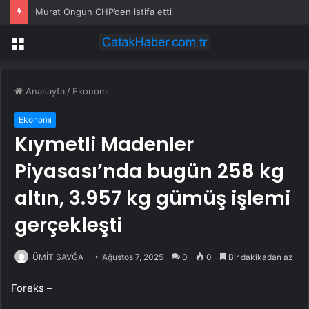
Murat Ongun CHP’den istifa etti
Menü
Anasayfa
/
Ekonomi
Ekonomi
Kıymetli Madenler
Piyasası’nda bugün 258 kg
altın, 3.957 kg gümüş işlemi
gerçekleşti
ÜMİT SAVĞA
Ağustos 7, 2025
0
0
Bir dakikadan az
Foreks –