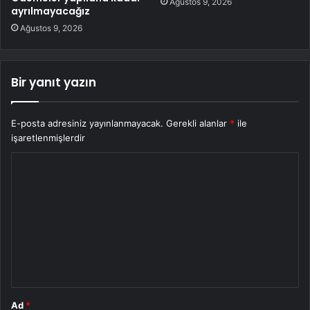
Ağustos 9, 2026
ayrılmayacağız
Ağustos 9, 2026
Bir yanıt yazın
E-posta adresiniz yayınlanmayacak.
Gerekli alanlar
*
ile
işaretlenmişlerdir
Y
o
r
u
m
*
Ad
*