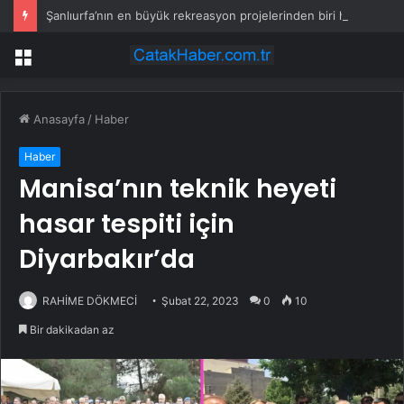
Şanlıurfa’nın en büyük rekreasyon projelerinden biri hayata geçiyor
Menü
Anasayfa
/
Haber
Haber
Manisa’nın teknik heyeti
hasar tespiti için
Diyarbakır’da
RAHİME DÖKMECİ
Şubat 22, 2023
0
10
Bir dakikadan az