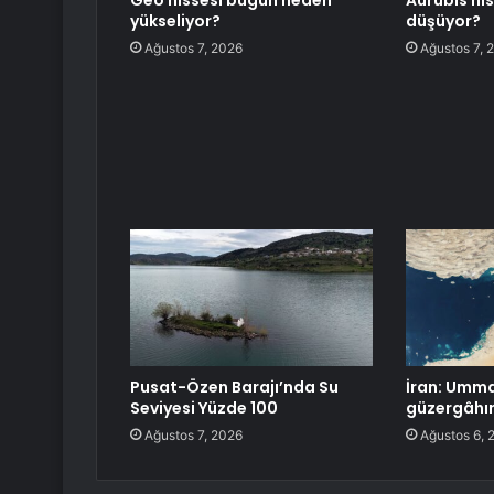
Geo hissesi bugün neden
Aurubis hi
yükseliyor?
düşüyor?
Ağustos 7, 2026
Ağustos 7, 
Pusat-Özen Barajı’nda Su
İran: Umma
Seviyesi Yüzde 100
güzergâhın
Ağustos 7, 2026
Ağustos 6, 