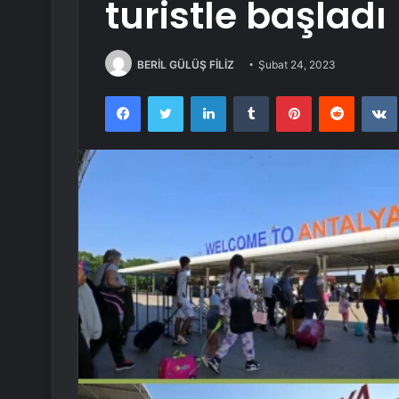
turistle başladı
BERİL GÜLÜŞ FİLİZ
Şubat 24, 2023
Facebook
Twitter
LinkedIn
Tumblr
Pinterest
Reddit