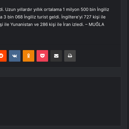
. Uzun yıllardır yıllık ortalama 1 milyon 500 bin İngiliz
3 bin 068 İngiliz turist geldi. İngiltere’yi 727 kişi ile
i ile Yunanistan ve 286 kişi ile İran izledi. – MUĞLA
erest
Reddit
VKontakte
Odnoklassniki
Pocket
E-Posta ile paylaş
Yazdır