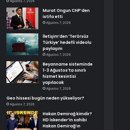
Ağustos 7, 2026
Murat Ongun CHP’den
istifa etti
Ağustos 7, 2026
İletişim’den ‘Terörsüz
Türkiye’ hedefli videolu
paylaşım
Ağustos 7, 2026
Beyanname sisteminde
1-3 Ağustos’ta sınırlı
hizmet kesintisi
yapılacak
Ağustos 7, 2026
Geo hissesi bugün neden yükseliyor?
Ağustos 7, 2026
Hakan Demirağ kimdir?
HD İskender’in sahibi
Hakan Demirağ’ın