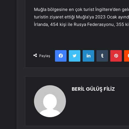
Muğla bölgesine en çok turist İngiltere’den geldi
turistin ziyaret ettiği Muğla’ya 2023 Ocak ayında 
İrlanda, 454 kişi ile Rusya Federasyonu, 355 kiş
Facebook
Twitter
LinkedIn
Tumblr
Pint
Paylaş
BERİL GÜLÜŞ FİLİZ