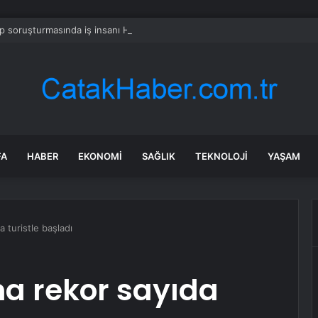
 soruşturmasında iş insanı Hüseyin Başaran’a tutuklama talebi
FA
HABER
EKONOMI
SAĞLIK
TEKNOLOJI
YAŞAM
 turistle başladı
na rekor sayıda