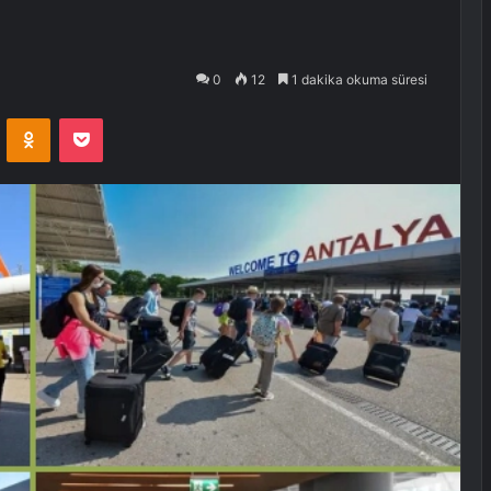
0
12
1 dakika okuma süresi
VKontakte
Odnoklassniki
Pocket