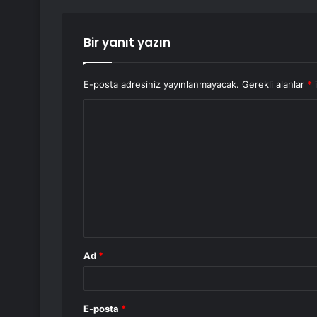
Bir yanıt yazın
E-posta adresiniz yayınlanmayacak.
Gerekli alanlar
*
i
Y
o
r
u
m
*
Ad
*
E-posta
*