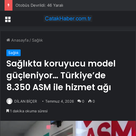
Emep’li Karaca, Akdeniz Kıyılarında Artan Mikroplastik Kirliliği TBMM Gündemine Taşıdı
Menü
Anasayfa
/
Sağlık
Sağlık
Sağlıkta koruyucu model
güçleniyor… Türkiye’de
8.350 ASM ile hizmet ağı
DİLAN BİÇER
Temmuz 4, 2026
0
0
1 dakika okuma süresi