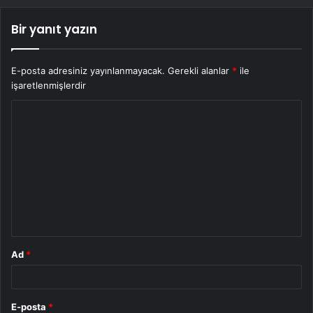
Bir yanıt yazın
E-posta adresiniz yayınlanmayacak.
Gerekli alanlar
*
ile
işaretlenmişlerdir
Y
o
r
u
m
*
Ad
*
E-posta
*