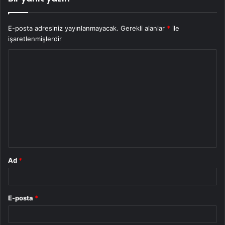
E-posta adresiniz yayınlanmayacak.
Gerekli alanlar
*
ile
işaretlenmişlerdir
Y
o
r
u
m
*
Ad
*
E-posta
*