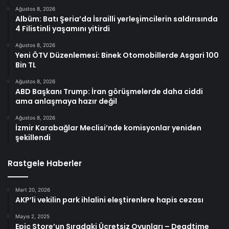
Ağustos 8, 2026
Albüm: Batı Şeria’da İsrailli yerleşimcilerin saldırısında
4 Filistinli yaşamını yitirdi
Ağustos 8, 2026
Yeni ÖTV Düzenlemesi: Binek Otomobillerde Asgari 100
Bin TL
Ağustos 8, 2026
ABD Başkanı Trump: İran görüşmelerde daha ciddi
ama anlaşmaya hazır değil
Ağustos 8, 2026
İzmir Karabağlar Meclisi’nde komisyonlar yeniden
şekillendi
Rastgele Haberler
Mart 20, 2026
AKP’li vekilin park ihlalini eleştirenlere hapis cezası
Mayıs 2, 2025
Epic Store’un Sıradaki Ücretsiz Oyunları – Deadtime