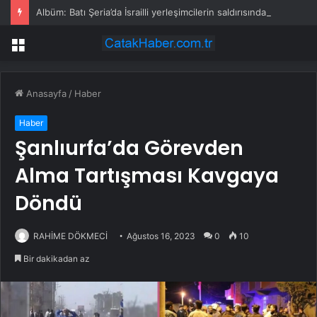
Albüm: Batı Şeria’da İsrailli yerleşimcilerin saldırısında 4 Filistinli yaşamını yitirdi
Menü
Anasayfa
/
Haber
Haber
Şanlıurfa’da Görevden
Alma Tartışması Kavgaya
Döndü
RAHİME DÖKMECİ
Ağustos 16, 2023
0
10
Bir dakikadan az