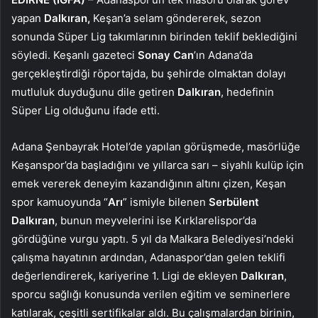
yapan
Dalkıran,
Keşan’a selam göndererek, sezon
sonunda Süper Lig takımlarının birinden teklif beklediğini
söyledi. Keşanlı gazeteci
Sonay Can
’ın Adana’da
gerçekleştirdiği röportajda, bu şehirde olmaktan dolayı
mutluluk duyduğunu dile getiren
Dalkıran
, hedefinin
Süper Lig olduğunu ifade etti.
Adana Şenbayrak Hotel’de yapılan görüşmede, masörlüğe
Keşanspor’da başladığını ve yıllarca sarı – siyahlı kulüp için
emek vererek deneyim kazandığının altını çizen, Keşan
spor kamuoyunda “
Arı
” ismiyle bilenen
Serbülent
Dalkıran
, bunun meyvelerini ise Kırklarelispor’da
gördüğüne vurgu yaptı. 5 yıl da Malkara Belediyesi’ndeki
çalışma hayatının ardından, Adanaspor’dan gelen teklifi
değerlendirerek, kariyerine 1. Ligi de ekleyen
Dalkıran
,
sporcu sağlığı konusunda verilen eğitim ve seminerlere
katılarak, çeşitli sertifikalar aldı. Bu çalışmalardan birinin,