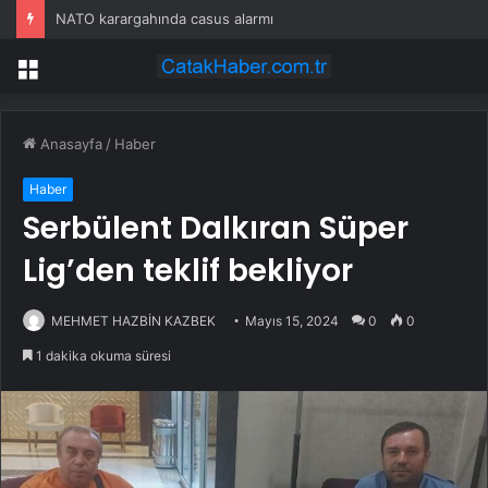
NATO karargahında casus alarmı
Menü
Anasayfa
/
Haber
Haber
Serbülent Dalkıran Süper
Lig’den teklif bekliyor
MEHMET HAZBİN KAZBEK
Mayıs 15, 2024
0
0
1 dakika okuma süresi