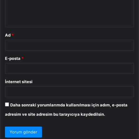
m
*
Ad
*
E-posta
*
İnternet sitesi
Daha sonraki yorumlarımda kullanılması için adım, e-posta
adresim ve site adresim bu tarayıcıya kaydedilsin.