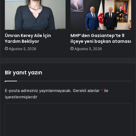
Ümran Kerey Aile İçin
MHP’den Gaziantep’te 9
Yardım Bekliyor
ilçeye yeni başkan ataması
Ağustos 5, 2026
Ağustos 5, 2026
Bir yanıt yazın
E-posta adresiniz yayınlanmayacak.
Gerekli alanlar
*
ile
işaretlenmişlerdir
Y
o
r
u