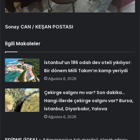
Sonay CAN / KEŞAN POSTASI
İlgili Makaleler
İstanbul’un 186 odalı dev oteli yıkılıyor:
Bir dönem Milli Takım’ın kamp yeriydi
Ağustos 6, 2026
Çekirge salgını mı var? Son dakika…
Hangi illerde çekirge salgını var? Bursa,
İstanbul, Diyarbakır, Yalova
Ağustos 6, 2026
EDİRNE (İGFA) –
Adanaspor’un tek masörü olarak görev