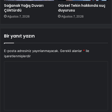
Sağanak Yağış Duvarı
Gürsel Tekin hakkında suç
Çöktürdü
duyurusu
Ağustos 7, 2026
Ağustos 7, 2026
Bir yanıt yazın
E-posta adresiniz yayınlanmayacak.
Gerekli alanlar
*
ile
işaretlenmişlerdir
Y
o
r
u
m
*