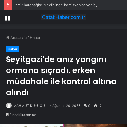
İzmir Karabağlar Meclisi’nde komisyonlar yeniden şekillendi
Menü
Anasayfa
/
Haber
Haber
Seyitgazi’de anız yangını
ormana sıçradı, erken
müdahale ile kontrol altına
alındı
MAHMUT KUYUCU
Ağustos 20, 2023
0
12
Bir dakikadan az