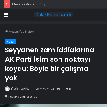
Mesai saatinde bunu yapanlar yandı: Çalışanın maaşından kesilecek
Menü
Anasayfa
/
Haber
Haber
Seyyanen zam iddialarına
AK Parti isim son noktayı
koydu: Böyle bir çalışma
yok
ÜMİT SAVĞA
Mart 25, 2024
0
0
1 dakika okuma süresi