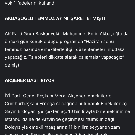
yok.” ifadelerini kullandı.
AKBAŞOĞLU TEMMUZ AYINI İŞARET ETMİŞTİ
AK Parti Grup Başkanvekili Muhammet Emin Akbaşoğlu da
önceki gün konuk olduğu programda “Haziran sonu
temmuz başında emeklilerle ilgili düzenlemeleri mutlaka
yapacağız. Talepleri dikkate alarak çalışmalar yapacağız”
demişti.
AKŞENER BASTIRIYOR
İYİ Parti Genel Başkanı Meral Akşener, emeklilerle
Cumhurbaşkanı Erdoğan’a çağrıda bulunarak Emekliler aç
Sayın Erdoğan, gerçekten aç. 10 bin lirayla bir emeklinin ne
İstanbul’da ne de Artvin’de geçinmesi mümkün değil.
Dolayısıyla emekli maaşlarına 11 bin lira seyyanen zam
yapacaksın. Bayram ikramiyesini 7 bin lira olarak