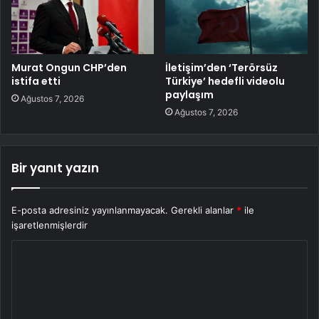
Murat Ongun CHP’den
İletişim’den ‘Terörsüz
istifa etti
Türkiye’ hedefli videolu
paylaşım
Ağustos 7, 2026
Ağustos 7, 2026
Bir yanıt yazın
E-posta adresiniz yayınlanmayacak.
Gerekli alanlar
*
ile
işaretlenmişlerdir
Y
o
r
u