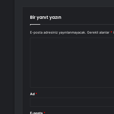
Bir yanıt yazın
E-posta adresiniz yayınlanmayacak.
Gerekli alanlar
*
i
Y
o
r
u
m
*
Ad
*
E-posta
*