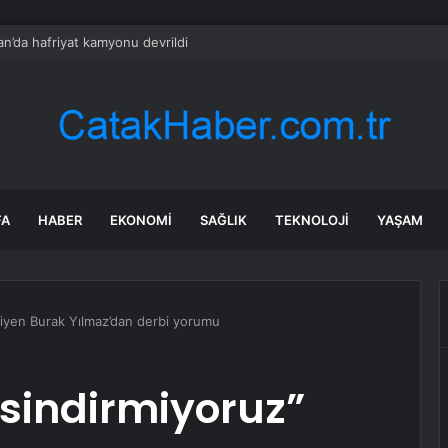
n’da hafriyat kamyonu devrildi
FA
HABER
EKONOMI
SAĞLIK
TEKNOLOJI
YAŞAM
diyen Burak Yılmaz’dan derbi yorumu
 sindirmiyoruz”