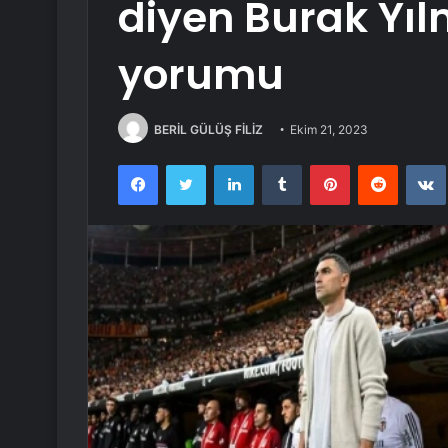
diyen Burak Yıl
yorumu
BERİL GÜLÜŞ FİLİZ
Ekim 21, 2023
Facebook
Twitter
LinkedIn
Tumblr
Pinterest
Reddit