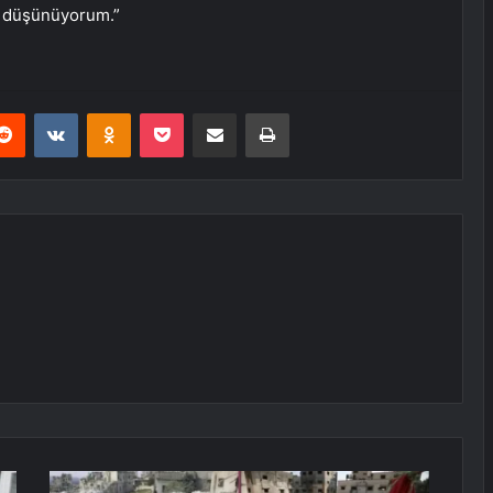
ı düşünüyorum.”
erest
Reddit
VKontakte
Odnoklassniki
Pocket
E-Posta ile paylaş
Yazdır