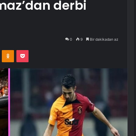
maz’dan derbi
0
9
Bir dakikadan az
VKontakte
Odnoklassniki
Pocket