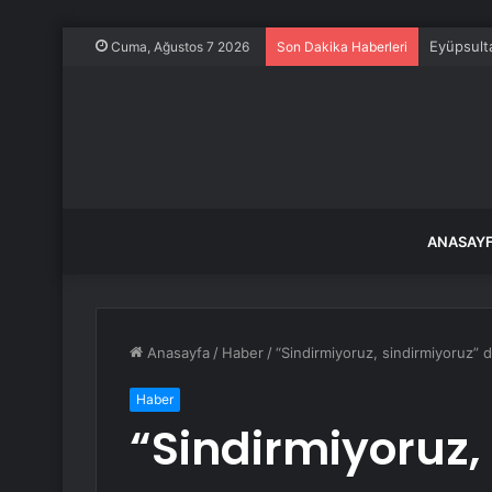
Eyüpsulta
Cuma, Ağustos 7 2026
Son Dakika Haberleri
ANASAY
Anasayfa
/
Haber
/
“Sindirmiyoruz, sindirmiyoruz” 
Haber
“Sindirmiyoruz,