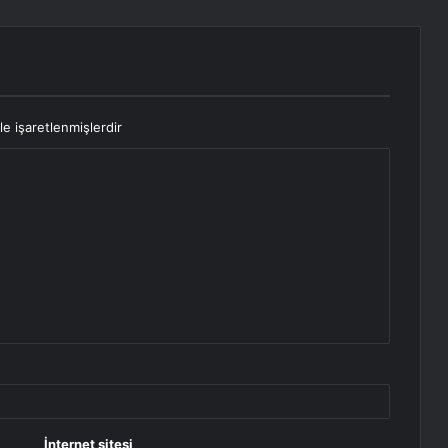
le işaretlenmişlerdir
İnternet sitesi