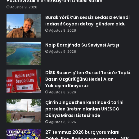
Huzurevi Sakinlerine Bayram Öncesi Bakım
Ağustos 9, 2026
Burak Yörük’ün sessiz sedasız evlendi
iddiası! Soyadı detayı gündem oldu
Ağustos 9, 2026
Naip Barajı’nda Su Seviyesi Artışı
Ağustos 9, 2026
DİSK Basın-İş’ten Gürsel Tekin’e Tepki:
Basın Özgürlüğünü Hedef Alan
Yaklaşımı Kınıyoruz
Ağustos 8, 2026
Çin’in Jingdezhen kentindeki tarihi
porselen üretim alanları UNESCO
Dünya Mirası Listesi’nde
Ağustos 8, 2026
27 Temmuz 2026 burç yorumları!
Oğlak, Koç, Boğa burcu yorumu… AŞK,