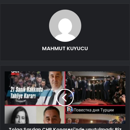
MAHMUT KUYUCU
Tolga Şardan CHP Kongresi'nde unutulmadı: Biz