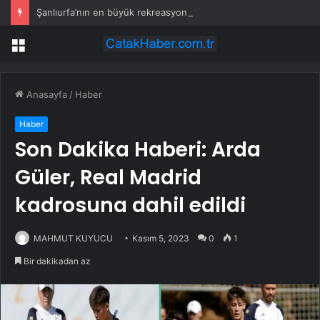
Şanlıurfa’nın en büyük rekreasyon projelerinden biri hayata geçiyor
Menü
Anasayfa
/
Haber
Haber
Son Dakika Haberi: Arda
Güler, Real Madrid
kadrosuna dahil edildi
MAHMUT KUYUCU
Kasım 5, 2023
0
1
Bir dakikadan az