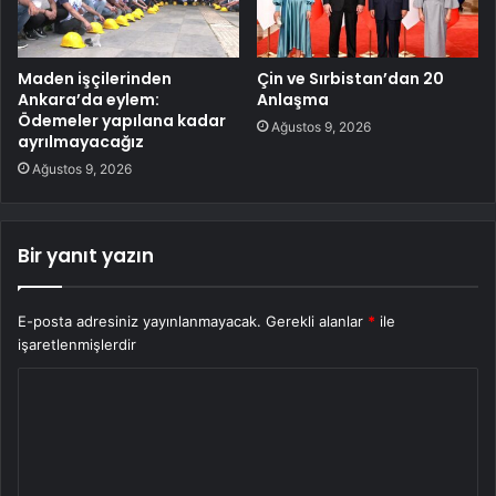
Maden işçilerinden
Çin ve Sırbistan’dan 20
Ankara’da eylem:
Anlaşma
Ödemeler yapılana kadar
Ağustos 9, 2026
ayrılmayacağız
Ağustos 9, 2026
Bir yanıt yazın
E-posta adresiniz yayınlanmayacak.
Gerekli alanlar
*
ile
işaretlenmişlerdir
Y
o
r
u