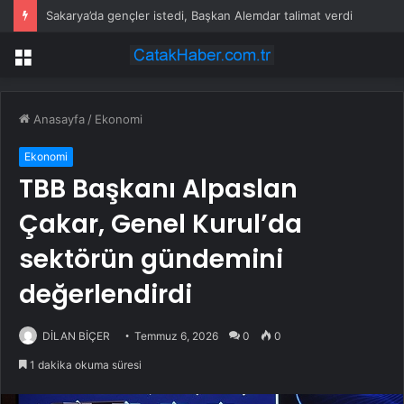
Sakarya’da gençler istedi, Başkan Alemdar talimat verdi
Menü
Anasayfa
/
Ekonomi
Ekonomi
TBB Başkanı Alpaslan
Çakar, Genel Kurul’da
sektörün gündemini
değerlendirdi
DİLAN BİÇER
Temmuz 6, 2026
0
0
1 dakika okuma süresi