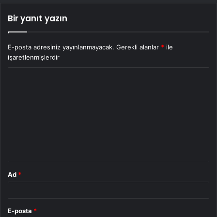
Bir yanıt yazın
E-posta adresiniz yayınlanmayacak.
Gerekli alanlar
*
ile
işaretlenmişlerdir
Y
o
r
u
m
*
Ad
*
E-posta
*