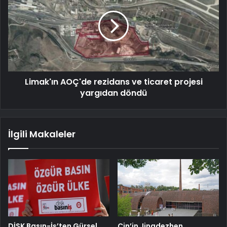
Limak'ın AOÇ'de rezidans ve ticaret projesi
yargıdan döndü
İlgili Makaleler
DİSK Basın-İş’ten Gürsel
Çin’in Jingdezhen