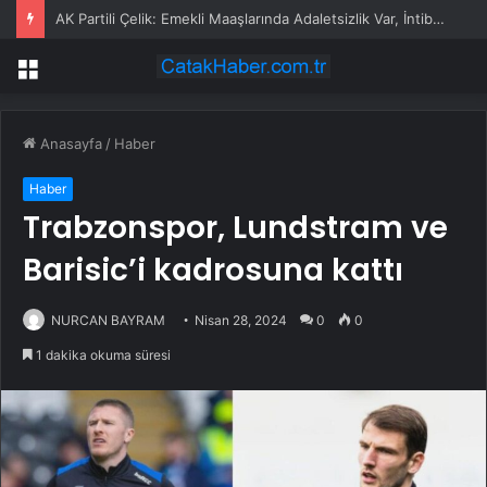
AK Partili Çelik: Emekli Maaşlarında Adaletsizlik Var, İntibak Zorunlu
Menü
Anasayfa
/
Haber
Haber
Trabzonspor, Lundstram ve
Barisic’i kadrosuna kattı
NURCAN BAYRAM
Nisan 28, 2024
0
0
1 dakika okuma süresi