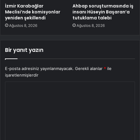
İzmir Karabağlar
Ahbap soruşturmasında iş
Meclisi’nde komisyonlar
insanı Hüseyin Başaran’a
yeniden şekillendi
tutuklama talebi
Ağustos 8, 2026
Ağustos 8, 2026
Bir yanıt yazın
E-posta adresiniz yayınlanmayacak.
Gerekli alanlar
*
ile
işaretlenmişlerdir
Y
o
r
u
m
*