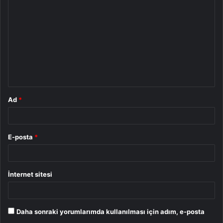
o
r
u
m
*
Ad
*
E-posta
*
İnternet sitesi
Daha sonraki yorumlarımda kullanılması için adım, e-posta