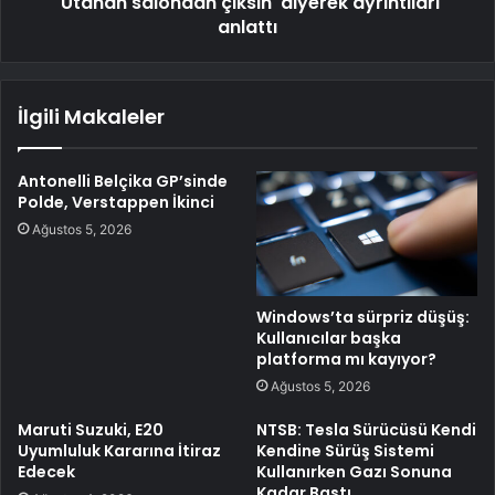
'Utanan salondan çıksın' diyerek ayrıntıları
anlattı
İlgili Makaleler
Antonelli Belçika GP’sinde
Polde, Verstappen İkinci
Ağustos 5, 2026
Windows’ta sürpriz düşüş:
Kullanıcılar başka
platforma mı kayıyor?
Ağustos 5, 2026
Maruti Suzuki, E20
NTSB: Tesla Sürücüsü Kendi
Uyumluluk Kararına İtiraz
Kendine Sürüş Sistemi
Edecek
Kullanırken Gazı Sonuna
Kadar Bastı