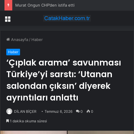
Murat Ongun CHP’den istifa etti
Menü
Anasayfa
/
Haber
Haber
‘Çıplak arama’ savunması
Türkiye’yi sarstı: ‘Utanan
salondan çıksın’ diyerek
ayrıntıları anlattı
DİLAN BİÇER
Temmuz 6, 2026
0
0
1 dakika okuma süresi