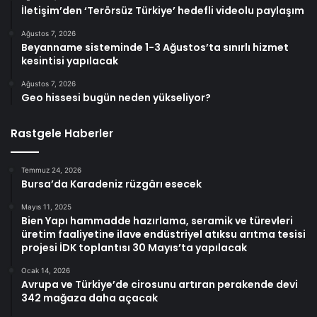
İletişim’den ‘Terörsüz Türkiye’ hedefli videolu paylaşım
Ağustos 7, 2026
Beyanname sisteminde 1-3 Ağustos’ta sınırlı hizmet
kesintisi yapılacak
Ağustos 7, 2026
Geo hissesi bugün neden yükseliyor?
Rastgele Haberler
Temmuz 24, 2026
Bursa’da Karadeniz rüzgârı esecek
Mayıs 11, 2025
Bien Yapı hammadde hazırlama, seramik ve türevleri
üretim faaliyetine ilave endüstriyel atıksu arıtma tesisi
projesi İDK toplantısı 30 Mayıs’ta yapılacak
Ocak 14, 2026
Avrupa ve Türkiye’de cirosunu artıran perakende devi
342 mağaza daha açacak