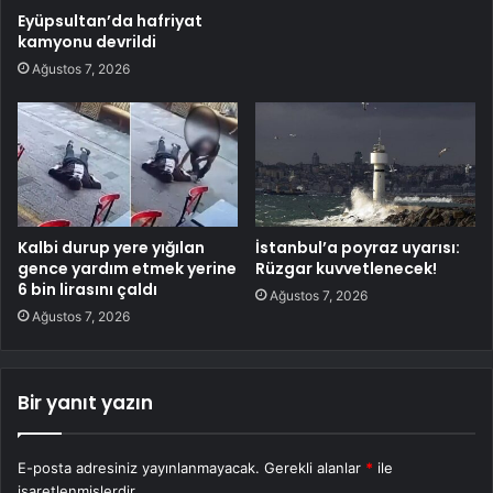
Eyüpsultan’da hafriyat
kamyonu devrildi
Ağustos 7, 2026
Kalbi durup yere yığılan
İstanbul’a poyraz uyarısı:
gence yardım etmek yerine
Rüzgar kuvvetlenecek!
6 bin lirasını çaldı
Ağustos 7, 2026
Ağustos 7, 2026
Bir yanıt yazın
E-posta adresiniz yayınlanmayacak.
Gerekli alanlar
*
ile
işaretlenmişlerdir