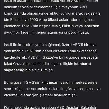
İsrail’in askeri harekatına destek veren ABD’nin, Filistin
halkının tepkisini çekmemesi için misyonun ABD
komutasında olmaması gerektiği vurgulanarak yaklaşık 2
bin Filistinli ve 1000 Arap ülkesi askerinden oluşması
planlanan TSMG’nin başına
Mısır
,
Filistin
veya
İsrail’den
uygun bir kıdemli memur atanması öngörülmüştü.
İsrail ile koordinasyonu sağlamak üzere ABD’li bir sivil
danışmanın TSMG’nin genel direktörü olarak atanacağı
kaydedilerek, ABD’nin Gazze’ye birlik göndermeyeceği
fakat Gazze’deki silahlı direnişlere ilişkin
istihbarat
sağlanacağının
altı çizilmişti.
Buna göre, TSMG’nin
kilit insani yardım merkezleriyle
sınırlı küçük bir sorumluluk alanı ile göreve başlaması ve
kademeli olarak genişlemesi tasarlanmıştı.
Konu hakkında açıklama yapan ABD Dışişleri Bakanlığı