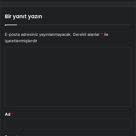
Bir yanıt yazın
E-posta adresiniz yayınlanmayacak.
Gerekli alanlar
*
ile
işaretlenmişlerdir
Y
o
r
u
m
*
Ad
*