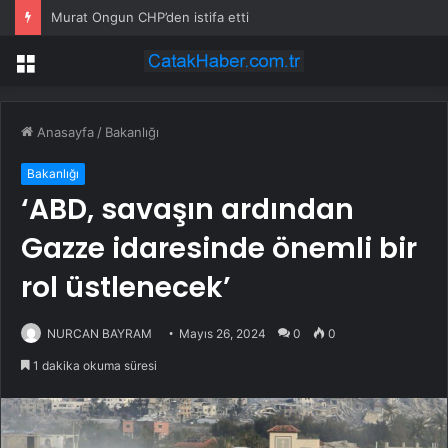
Murat Ongun CHP’den istifa etti
Menü
Anasayfa
/
Bakanlığı
Bakanlığı
‘ABD, savaşın ardından
Gazze idaresinde önemli bir
rol üstlenecek’
NURCAN BAYRAM
Mayıs 26, 2024
0
0
1 dakika okuma süresi