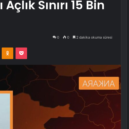
çlık Sınırı 15 Bin
0
0
2 dakika okuma süresi
VKontakte
Odnoklassniki
Pocket