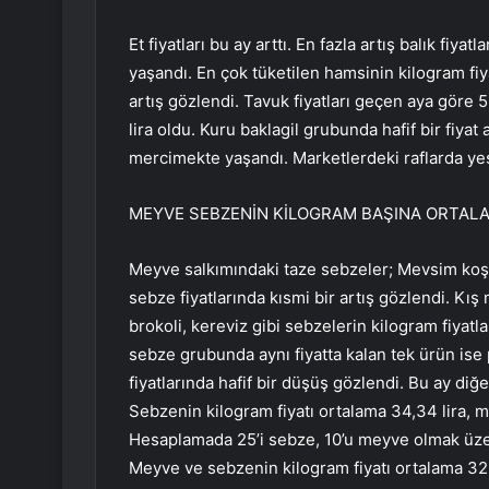
Et fiyatları bu ay arttı. En fazla artış balık fiyat
yaşandı. En çok tüketilen hamsinin kilogram fiy
artış gözlendi. Tavuk fiyatları geçen aya göre 5
lira oldu. Kuru baklagil grubunda hafif bir fiya
mercimekte yaşandı. Marketlerdeki raflarda yeş
MEYVE SEBZENİN KİLOGRAM BAŞINA ORTALAM
Meyve salkımındaki taze sebzeler; Mevsim koşu
sebze fiyatlarında kısmi bir artış gözlendi. Kış
brokoli, kereviz gibi sebzelerin kilogram fiyatla
sebze grubunda aynı fiyatta kalan tek ürün is
fiyatlarında hafif bir düşüş gözlendi. Bu ay diğe
Sebzenin kilogram fiyatı ortalama 34,34 lira, me
Hesaplamada 25’i sebze, 10’u meyve olmak üzere
Meyve ve sebzenin kilogram fiyatı ortalama 32,5