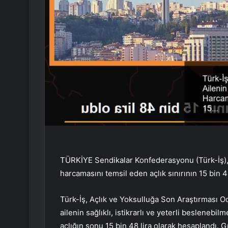
TÜRKİYE Sendikalar Konfederasyonu (Türk-İş), Oc
harcamasını temsil eden açlık sınırının 15 bin 4
Türk-İş, Açlık ve Yoksulluğa Son Araştırması Oc
ailenin sağlıklı, istikrarlı ve yeterli besleneb
açlığın sonu 15 bin 48 lira olarak hesaplandı. G