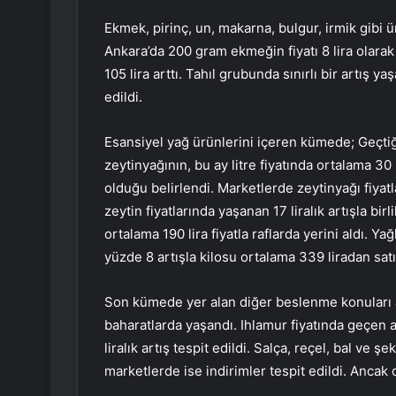
Ekmek, pirinç, un, makarna, bulgur, irmik gibi 
Ankara’da 200 gram ekmeğin fiyatı 8 lira olarak b
105 lira arttı. Tahıl grubunda sınırlı bir artış 
edildi.
Esansiyel yağ ürünlerini içeren kümede; Geçtiği
zeytinyağının, bu ay litre fiyatında ortalama 30 
olduğu belirlendi. Marketlerde zeytinyağı fiyatla
zeytin fiyatlarında yaşanan 17 liralık artışla bir
ortalama 190 lira fiyatla raflarda yerini aldı. Yağ
yüzde 8 artışla kilosu ortalama 339 liradan satı
Son kümede yer alan diğer beslenme konuları ar
baharatlarda yaşandı. Ihlamur fiyatında geçen a
liralık artış tespit edildi. Salça, reçel, bal ve ş
marketlerde ise indirimler tespit edildi. Ancak o