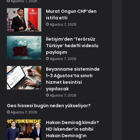
Ağustos 7, 2026
Murat Ongun CHP’den
istifa etti
Ağustos 7, 2026
İletişim’den ‘Terörsüz
Türkiye’ hedefli videolu
paylaşım
Ağustos 7, 2026
Beyanname sisteminde
1-3 Ağustos’ta sınırlı
hizmet kesintisi
yapılacak
Ağustos 7, 2026
Geo hissesi bugün neden yükseliyor?
Ağustos 7, 2026
Hakan Demirağ kimdir?
HD İskender’in sahibi
Hakan Demirağ’ın