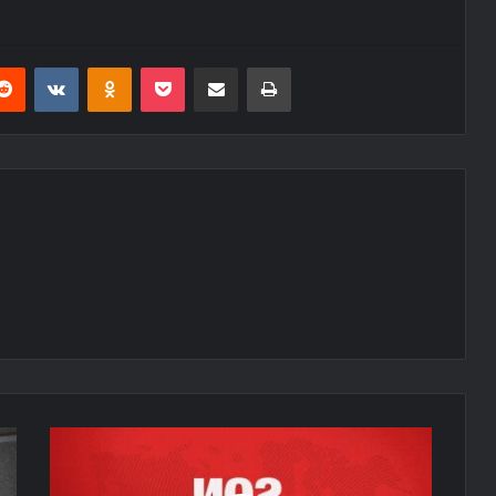
erest
Reddit
VKontakte
Odnoklassniki
Pocket
E-Posta ile paylaş
Yazdır