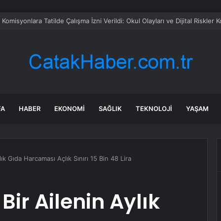
gun CHP’den istifa etti
FA
HABER
EKONOMI
SAĞLIK
TEKNOLOJI
YAŞAM
ylık Gıda Harcaması Açlık Sınırı 15 Bin 48 Lira
 Bir Ailenin Aylık