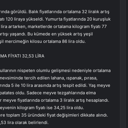
larında görüldü. Balık fiyatlarında ortalama 32 liralık artış
atı 120 liraya yükseldi. Yumurta fiyatlarında 20 kuruşluk
 lira artarken, marketlerde ortalama kilogram fiyatı 77
t artışı yaşandı. Bu kümede en yüksek artış yeşil
il mercimeğin kilosu ortalama 86 lira oldu.
A FİYATI 32,53 LİRA
llarının nispeten olumlu gelişmesi nedeniyle ortalama
 mevsiminde tercih edilen lahana, ıspanak, pırasa,
rında 5 ile 10 lira arasında artış tespit edildi. Yaş meyve
e patates oldu. Sadece meyve tezgahlarında elma
r meyve fiyatlarında ortalama 3 liralık artış hesaplandı.
yvenin kilogram fiyatı ise 34,25 lira oldu.
 toplam 35 üründeki fiyat değişimleri dikkate alındı.
3 lira olarak belirlendi.