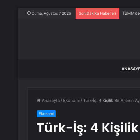
Murat On
Cuma, Ağustos 7 2026
Son Dakika Haberleri
ANASAY
Anasayfa
/
Ekonomi
/
Türk-İş: 4 Kişilik Bir Ailenin A
Ekonomi
Türk-İş: 4 Kişilik