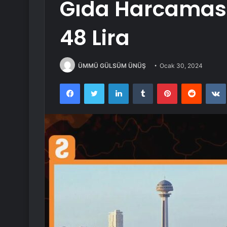
Gıda Harcaması A
48 Lira
ÜMMÜ GÜLSÜM ÜNÜŞ
Ocak 30, 2024
Facebook
Twitter
LinkedIn
Tumblr
Pinterest
Reddit