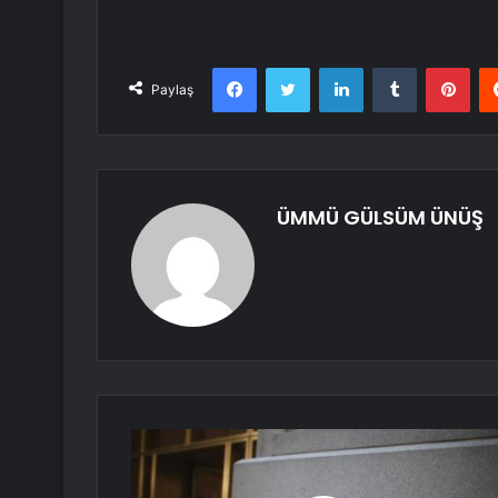
Facebook
Twitter
LinkedIn
Tumblr
Pint
Paylaş
ÜMMÜ GÜLSÜM ÜNÜŞ