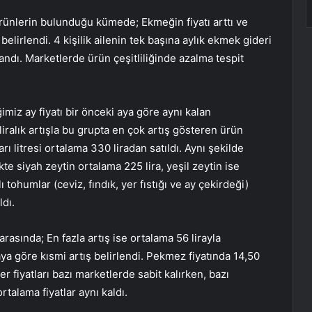
ürünlerin bulunduğu kümede; Ekmeğin fiyatı arttı ve
elirlendi. 4 kişilik ailenin tek başına aylık ekmek gideri
yaşandı. Marketlerde ürün çeşitliliğinde azalma tespit
miz ay fiyatı bir önceki aya göre aynı kalan
liralık artışla bu grupta en çok artış gösteren ürün
rı litresi ortalama 330 liradan satıldı. Aynı şekilde
likte siyah zeytin ortalama 225 lira, yeşil zeytin ise
lı tohumlar (ceviz, fındık, yer fıstığı ve ay çekirdeği)
ldı.
asında; En fazla artış ise ortalama 56 lirayla
ya göre kısmi artış belirlendi. Pekmez fiyatında 14,50
eker fiyatları bazı marketlerde sabit kalırken, bazı
rtalama fiyatlar aynı kaldı.