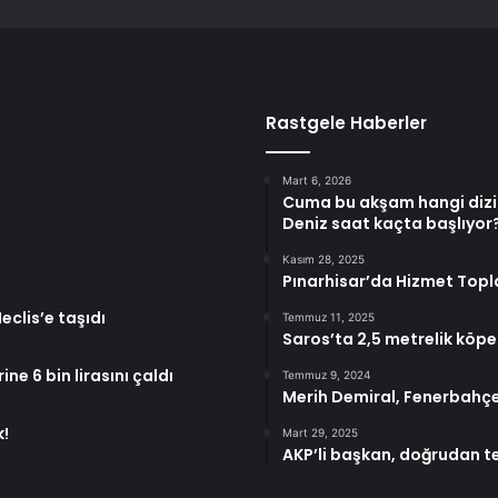
Rastgele Haberler
Mart 6, 2026
Cuma bu akşam hangi dizile
Deniz saat kaçta başlıyor
Kasım 28, 2025
Pınarhisar’da Hizmet Topla
eclis’e taşıdı
Temmuz 11, 2025
Saros’ta 2,5 metrelik köpek
ne 6 bin lirasını çaldı
Temmuz 9, 2024
Merih Demiral, Fenerbahçe
k!
Mart 29, 2025
AKP’li başkan, doğrudan t