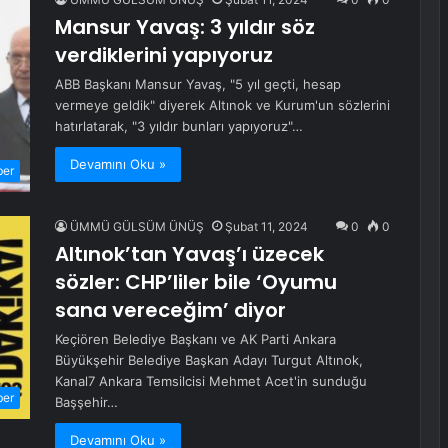
Mansur Yavaş: 3 yıldır söz
verdiklerini yapıyoruz
ABB Başkanı Mansur Yavaş, "5 yıl geçti, hesap
vermeye geldik" diyerek Altınok ve Kurum'un sözlerini
hatırlatarak, "3 yıldır bunları yapıyoruz"…
Devamını Oku »
ber
ÜMMÜ GÜLSÜM ÜNÜŞ
Şubat 11, 2024
0
0
Altınok’tan Yavaş’ı üzecek
sözler: CHP’liler bile ‘Oyumu
sana vereceğim’ diyor
Keçiören Belediye Başkanı ve AK Parti Ankara
Büyükşehir Belediye Başkan Adayı Turgut Altınok,
Kanal7 Ankara Temsilcisi Mehmet Acet'in sunduğu
ber
Başşehir…
Devamını Oku »