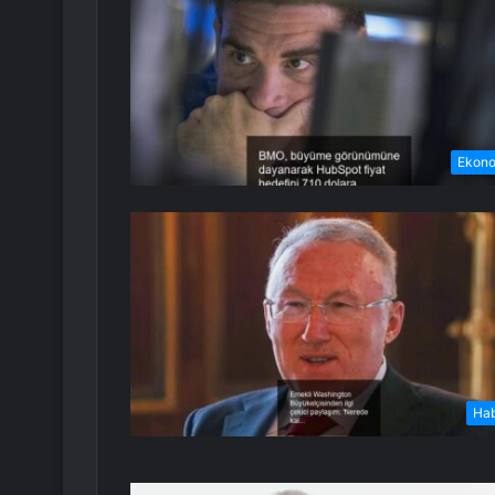
Ekon
Ha