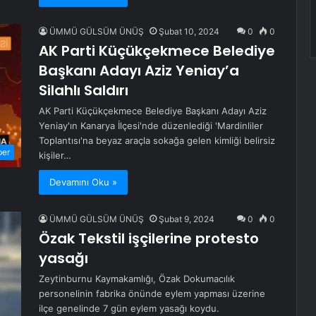
ÜMMÜ GÜLSÜM ÜNÜŞ
Şubat 10, 2024
0
0
AK Parti Küçükçekmece Belediye
Başkanı Adayı Aziz Yeniay’a
Silahlı Saldırı
AK Parti Küçükçekmece Belediye Başkanı Adayı Aziz
Yeniay'ın Kanarya İlçesi'nde düzenlediği 'Mardinliler
Toplantısı'na beyaz araçla sokağa gelen kimliği belirsiz
ber
kişiler…
Devamını Oku »
ÜMMÜ GÜLSÜM ÜNÜŞ
Şubat 9, 2024
0
0
Özak Tekstil işçilerine protesto
yasağı
Zeytinburnu Kaymakamlığı, Özak Dokumacılık
personelinin fabrika önünde eylem yapması üzerine
ilçe genelinde 7 gün eylem yasağı koydu.