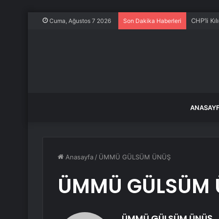
CHP’li Kı
Cuma, Ağustos 7 2026
Son Dakika Haberleri
ANASAY
Anasayfa
/
ÜMMÜ GÜLSÜM ÜNÜŞ
ÜMMÜ GÜLSÜM 
ÜMMÜ GÜLSÜM ÜNÜŞ