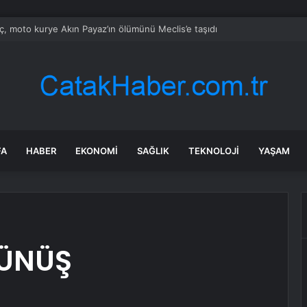
lıç, moto kurye Akın Payaz’ın ölümünü Meclis’e taşıdı
FA
HABER
EKONOMI
SAĞLIK
TEKNOLOJI
YAŞAM
ÜNÜŞ