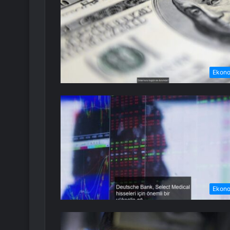
Ekon
Ekon