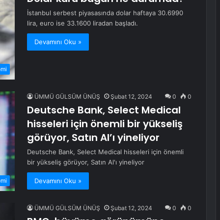
İstanbul serbest piyasasında dolar haftaya 30.6990
lira, euro ise 33.1600 liradan başladı.
Devamını Oku »
omi
ÜMMÜ GÜLSÜM ÜNÜŞ
Şubat 12, 2024
0
0
Deutsche Bank, Select Medical
hisseleri için önemli bir yükseliş
görüyor, Satın Al’ı yineliyor
Deutsche Bank, Select Medical hisseleri için önemli
bir yükseliş görüyor, Satın Al'ı yineliyor
Devamını Oku »
omi
ÜMMÜ GÜLSÜM ÜNÜŞ
Şubat 12, 2024
0
0