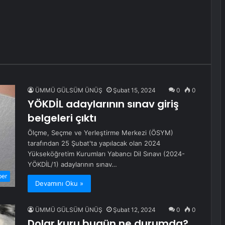
ÜMMÜ GÜLSÜM ÜNÜŞ
Şubat 15, 2024
0
0
YÖKDİL adaylarının sınav giriş
belgeleri çıktı
Ölçme, Seçme ve Yerleştirme Merkezi (ÖSYM)
tarafından 25 Şubat'ta yapılacak olan 2024
Yükseköğretim Kurumları Yabancı Dil Sınavı (2024-
YÖKDİL/1) adaylarının sınav…
ber
Devamını Oku »
ÜMMÜ GÜLSÜM ÜNÜŞ
Şubat 12, 2024
0
0
Dolar kuru bugün ne durumda?