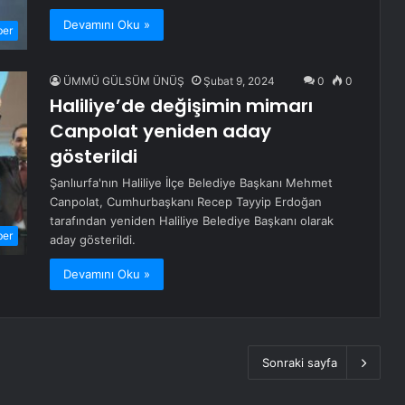
Devamını Oku »
ber
ÜMMÜ GÜLSÜM ÜNÜŞ
Şubat 9, 2024
0
0
Haliliye’de değişimin mimarı
Canpolat yeniden aday
gösterildi
Şanlıurfa'nın Haliliye İlçe Belediye Başkanı Mehmet
Canpolat, Cumhurbaşkanı Recep Tayyip Erdoğan
tarafından yeniden Haliliye Belediye Başkanı olarak
ber
aday gösterildi.
Devamını Oku »
Sonraki sayfa