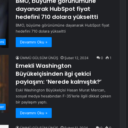
BMO, büyüme görünümüne
dayanarak HubSpot fiyat
hedefini 710 dolara yükseltti
BMO, büyüme görünümüne dayanarak HubSpot fiyat
hedefini 710 dolara yükseltti
Devamını Oku »
omi
ÜMMÜ GÜLSÜM ÜNÜŞ
Şubat 12, 2024
0
1
Emekli Washington
Büyükelçisinden ilgi çekici
paylaşım: ‘Nerede kalmıştık?’
Eski Washington Büyükelçisi Hasan Murat Mercan,
sosyal medya hesabından F-35'lerle ilgili dikkat çeken
bir paylaşım yaptı.
ber
Devamını Oku »
ÜMMÜ GÜLSÜM ÜNÜŞ
Şubat 11, 2024
0
0